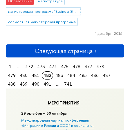
Образование
магистратура
магистерская программа "Business Strategies in a Global Environment"
совместная магистерская программа
4 декабря 2015
Следующая страница
1
...
472
473
474
475
476
477
478
479
480
481
482
483
484
485
486
487
488
489
490
491
...
741
МЕРОПРИЯТИЯ
29 октября – 30 октября
Международная научная конференция
«Миграции в Росcии и СССР в социально-