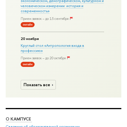
экономическом, демографическом, культурном и
человеческом измерении: история и
современность»
Прием заявок – до 15 сентября
онлайн
20 ноября
Круглый стол «Антропология входа в
профессию»
Прием заявок – до 20 октября
онлайн
Показать все
О КАМПУСЕ
ОБ
Сведения об образовательной организации
Дов