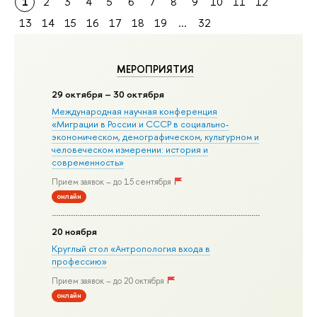
1
2
3
4
5
6
7
8
9
10
11
12
13
14
15
16
17
18
19
...
32
МЕРОПРИЯТИЯ
29 октября – 30 октября
Международная научная конференция
«Миграции в Росcии и СССР в социально-
экономическом, демографическом, культурном и
человеческом измерении: история и
современность»
Прием заявок – до 15 сентября
онлайн
20 ноября
Круглый стол «Антропология входа в
профессию»
Прием заявок – до 20 октября
онлайн