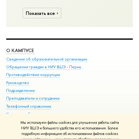
Показать все
О КАМПУСЕ
ОБ
Сведения об образовательной организации
Дов
Обращения граждан в НИУ ВШЭ - Пермь
Ол
Противодействие коррупции
При
Руководство
При
Подразделения
Ин
Преподаватели и сотрудники
До
Телефонный справочник
Уни
Корпуса и общежития
Обр
ВШЭ для студентов с ограниченными возможностями
Мы используем файлы cookies для улучшения работы сайта
здоровья и инвалидностью
НИУ ВШЭ и большего удобства его использования. Более
подробную информацию об использовании файлов cookies
Единая платежная страница