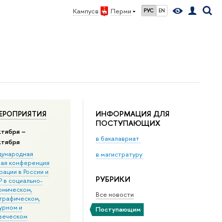
Кампус в
Перми
РУС
EN
ИНФОРМАЦИЯ ДЛЯ
ЕРОПРИЯТИЯ
ПОСТУПАЮЩИХ
ктября –
в бакалавриат
ктября
ународная
в магистратуру
ная конференция
ации в Росcии и
РУБРИКИ
 в социально-
омическом,
Все новости
графическом,
урном и
Поступающим
веческом