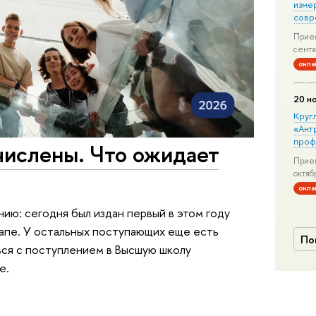
изме
совр
Прием
сентя
онла
20 н
Круг
«Ант
проф
числены. Что ожидает
Прием
октяб
онла
ию: сегодня был издан первый в этом году
тапе. У остальных поступающих еще есть
По
ься с поступлением в Высшую школу
е.