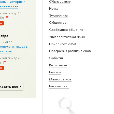
Образование
рении: история и
еменность»
Наука
 заявок – до 15
Экспертиза
бря
Общество
йн
Свободное общение
оября
Университетская жизнь
лый стол
Приоритет 2030
ропология входа в
Программа развития 2030
ессию»
События
 заявок – до 20
ря
Выпускники
йн
Главное
Магистратура
казать все
Бакалавриат