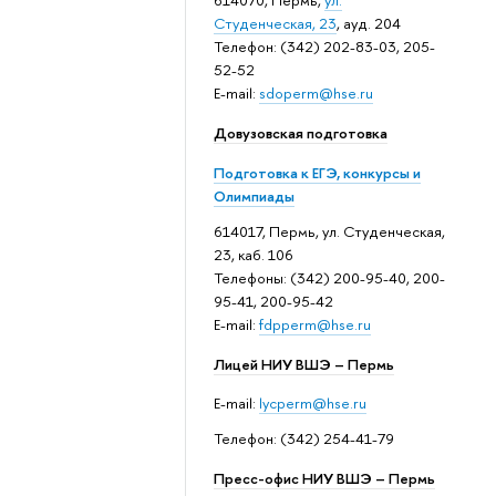
614070, Пермь,
ул.
Студенческая, 23
, ауд. 204
Телефон: (342) 202-83-03, 205-
52-52
E-mail:
sdoperm@hse.ru
Довузовская подготовка
Подготовка к ЕГЭ, конкурсы и
Олимпиады
614017, Пермь, ул. Студенческая,
23, каб. 106
Телефоны: (342) 200-95-40, 200-
95-41, 200-95-42
E-mail:
fdpperm@hse.ru
Лицей НИУ ВШЭ – Пермь
E-mail:
lycperm@hse.ru
Телефон: (342) 254-41-79
Пресс-офис НИУ ВШЭ – Пермь