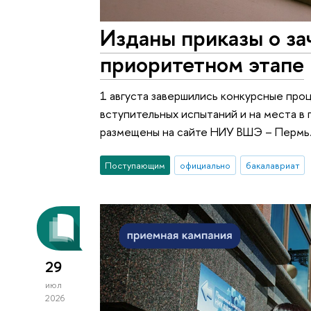
Изданы приказы о за
приоритетном этапе
1 августа завершились конкурсные про
вступительных испытаний и на места в 
размещены на сайте НИУ ВШЭ – Пермь
Поступающим
официально
бакалавриат
29
июл
2026