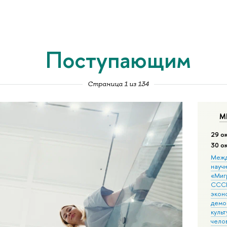
Поступающим
Страница 1 из 134
М
29 о
30 о
Межд
науч
«Мигр
СССР
экон
демо
культ
чело