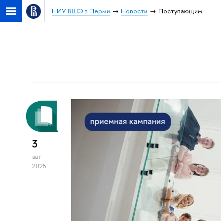
НИУ ВШЭ в Перми
Новости
Поступающим
3
авг
2026