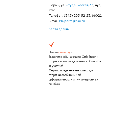
Пермь, ул.
Студенческая, 38
, ауд.
207
Телефон: (342) 205-52-23, 66021
E-mail:
PR-perm@hse.ru
Карта зданий
Нашли
опечатку
?
Выделите её, нажмите Ctrl+Enter и
отправьте нам уведомление. Спасибо
за участие!
Сервис предназначен только для
отправки сообщений об
орфографических и пунктуационных
ошибках.