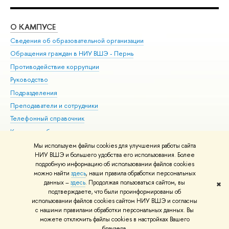
О КАМПУСЕ
ОБ
Сведения об образовательной организации
Дов
Обращения граждан в НИУ ВШЭ - Пермь
Ол
Противодействие коррупции
При
Руководство
При
Подразделения
Ин
Преподаватели и сотрудники
До
Телефонный справочник
Уни
Корпуса и общежития
Обр
ВШЭ для студентов с ограниченными возможностями
Мы используем файлы cookies для улучшения работы сайта
здоровья и инвалидностью
НИУ ВШЭ и большего удобства его использования. Более
подробную информацию об использовании файлов cookies
Единая платежная страница
можно найти
здесь
, наши правила обработки персональных
данных –
здесь
. Продолжая пользоваться сайтом, вы
✖
Редактору
подтверждаете, что были проинформированы об
© НИУ ВШЭ 1993–2026
Условия использования материалов
Адреса
использовании файлов cookies сайтом НИУ ВШЭ и согласны
с нашими правилами обработки персональных данных. Вы
и контакты
Карта сайта
можете отключить файлы cookies в настройках Вашего
Шрифты HSE Sans и HSE Slab разработаны в
Школе дизайна НИУ ВШЭ
браузера.