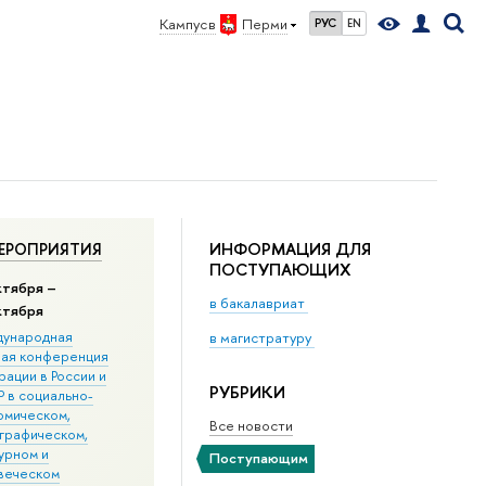
Кампус в
Перми
РУС
EN
ИНФОРМАЦИЯ ДЛЯ
ЕРОПРИЯТИЯ
ПОСТУПАЮЩИХ
ктября –
в бакалавриат
ктября
ународная
в магистратуру
ная конференция
ации в Росcии и
РУБРИКИ
 в социально-
омическом,
Все новости
графическом,
урном и
Поступающим
веческом