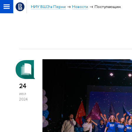
НИУ ВШЭ в Перми
Новости
Поступающим
24
июл
2024