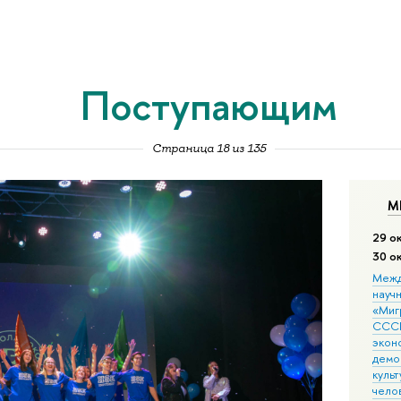
Поступающим
Страница 18 из 135
М
29 о
30 о
Межд
науч
«Мигр
СССР
экон
демо
культ
чело