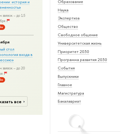
Образование
рении: история и
еменность»
Наука
 заявок – до 15
Экспертиза
бря
Общество
йн
Свободное общение
оября
Университетская жизнь
лый стол
Приоритет 2030
ропология входа в
Программа развития 2030
ессию»
События
 заявок – до 20
ря
Выпускники
йн
Главное
Магистратура
казать все
Бакалавриат