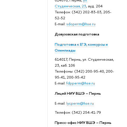
614070, Пермь,
ул.
Студенческая, 23
, ауд. 204
Телефон: (342) 202-83-03, 205-
52-52
E-mail:
sdoperm@hse.ru
Довузовская подготовка
Подготовка к ЕГЭ, конкурсы и
Олимпиады
614017, Пермь, ул. Студенческая,
23, каб. 106
Телефоны: (342) 200-95-40, 200-
95-41, 200-95-42
E-mail:
fdpperm@hse.ru
Лицей НИУ ВШЭ – Пермь
E-mail:
lycperm@hse.ru
Телефон: (342) 254-41-79
Пресс-офис НИУ ВШЭ – Пермь