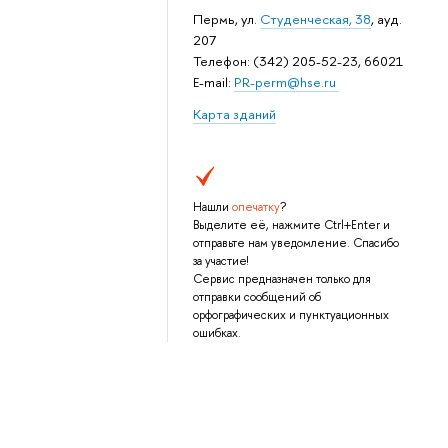
Пермь, ул.
Студенческая, 38
, ауд.
207
Телефон: (342) 205-52-23, 66021
E-mail:
PR-perm@hse.ru
Карта зданий
Нашли
опечатку
?
Выделите её, нажмите Ctrl+Enter и
отправьте нам уведомление. Спасибо
за участие!
Сервис предназначен только для
отправки сообщений об
орфографических и пунктуационных
ошибках.