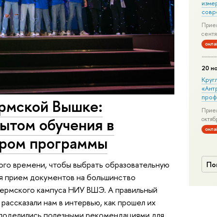
изме
совр
Прием
сентя
онла
20 н
Круг
«Ант
проф
ермской Вышке:
Прием
ытом обучения в
октяб
онла
ором программы
ого времени, чтобы выбрать образовательную
По
ся прием документов на большинство
пермского кампуса НИУ ВШЭ. А правильный
рассказали нам в интервью, как прошел их
и поделились полезными рекомендациями для