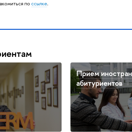
накомиться по
ссылке
.
риентам
Прием иностра
абитуриентов