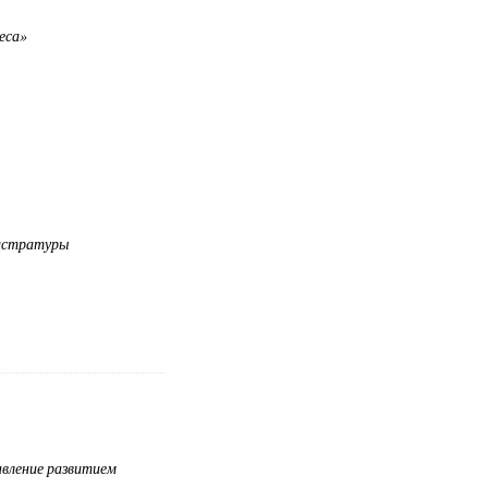
еса»
гистратуры
вление развитием