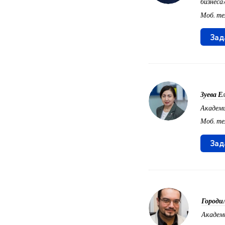
бизнеса
Моб. те
Зад
Зуева Е
Академи
Моб. т
Зад
Городи
Академи