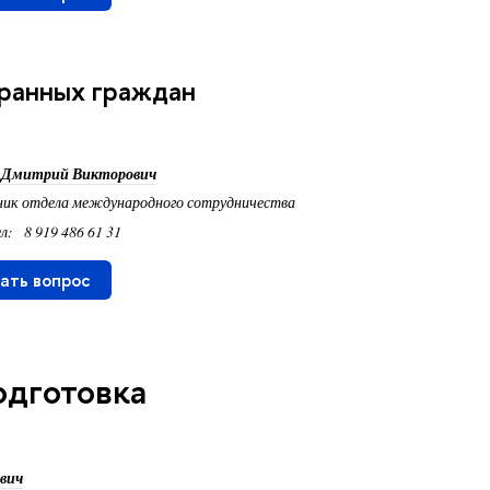
ранных граждан
 Дмитрий Викторович
ник отдела международного сотрудничества
л: 8 919 486 61 31
ать вопрос
одготовка
евич