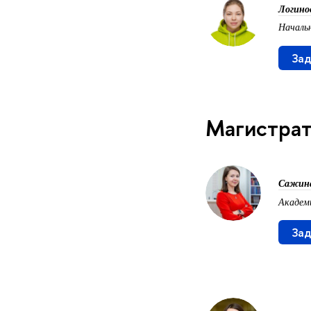
Логино
Начальн
Зад
Магистрат
Сажина
Академ
Зад