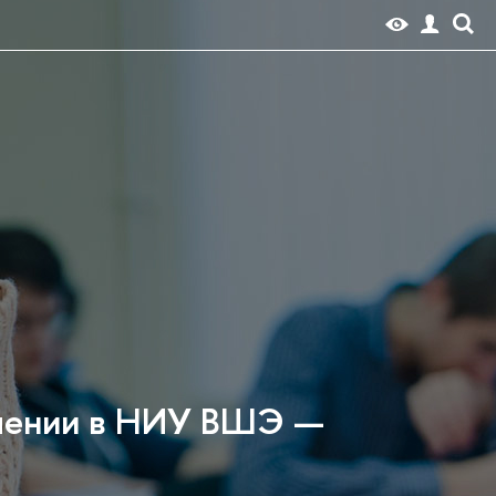
бучении в НИУ ВШЭ —