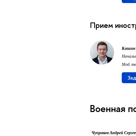
Прием иност
Кашин
Началь
Моб. те
Зад
Военная п
Чупраков Андрей Серге