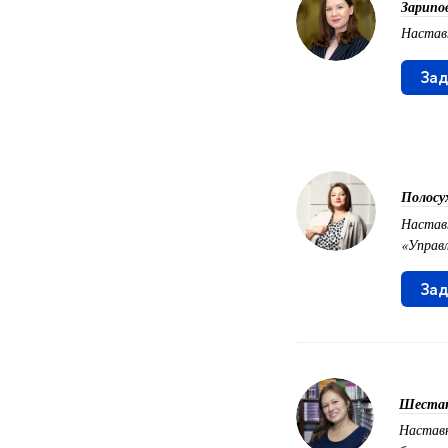
Зарипо
Наставн
Зад
Полосу
Настав
«Управл
Зад
Шестак
Наставн