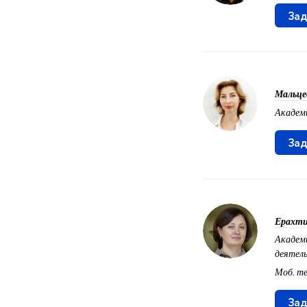
Зад
Мальце
Академ
Зад
Ерахти
Академи
деятел
Моб. т
Зад