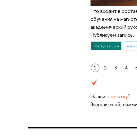
Что входит в соста
обучения на магист
академический руко
Публикуем запись.
Поступающим
маги
1
2
3
4
Нашли
опечатку
?
Выделите её, нажми