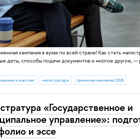
риемная кампания в вузах по всей стране! Как стать магис
ые даты, способы подачи документов и многое другое, — 
лашение к участию
магистратура
приемная кампания 2026
стратура «Государственное и
ципальное управление»: подго
фолио и эссе