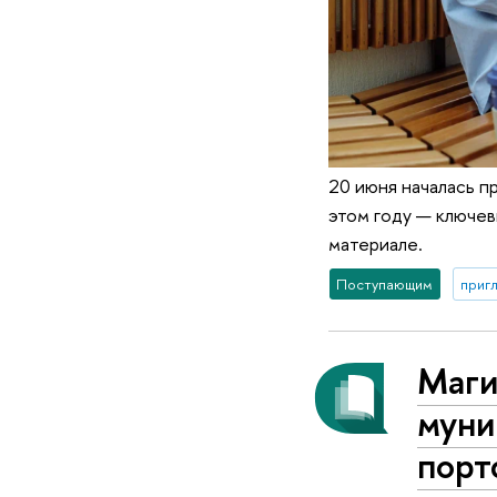
20 июня началась п
этом году — ключев
материале.
Поступающим
приг
Маги
муни
порт