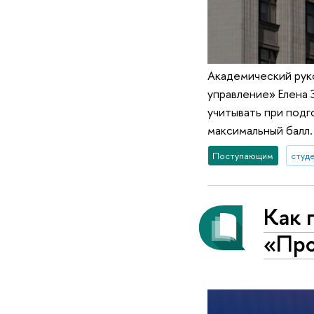
Академический рук
управление» Елена 
учитывать при подг
максимальный балл.
Поступающим
студ
Как 
«Про