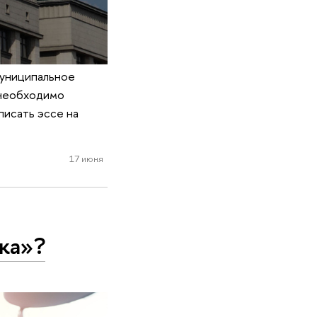
муниципальное
о необходимо
писать эссе на
17 июня
ка»?