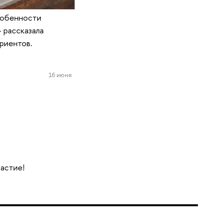
особенности
 рассказала
риентов.
16 июня
частие!