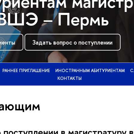
риентам магист
ВШЭ – Пермь
менты
Задать вопрос о поступлении
РАННЕЕ ПРИГЛАШЕНИЕ
ИНОСТРАННЫМ АБИТУРИЕНТАМ
С
КОНТАКТЫ
пающим
о поступлении в магистратуру 