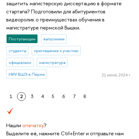
защитить магистерскую диссертацию в формате
стартапа? Подготовили для абитуриентов
видеоролик о преимуществах обучения в
магистратуре пермской Вышки.
Поступающим
выпускники
студенты
приглашение к участию
официально
магистратура
НИУ ВШЭ в Перми
21 июня, 2024 г.
1
2
3
4
5
6
7
8
Нашли
опечатку
?
Выделите её, нажмите Ctrl+Enter и отправьте нам