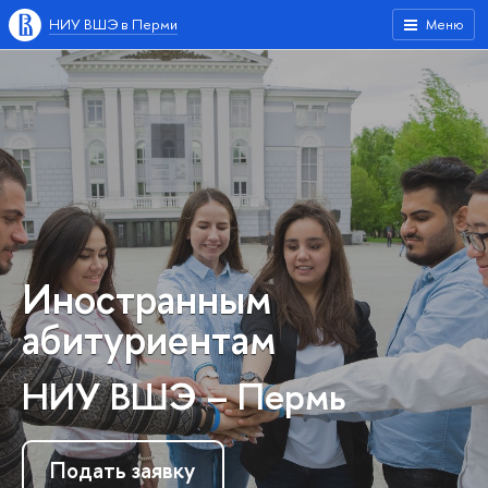
НИУ ВШЭ в Перми
Меню
Иностранным
абитуриентам
НИУ ВШЭ – Пермь
Подать заявку