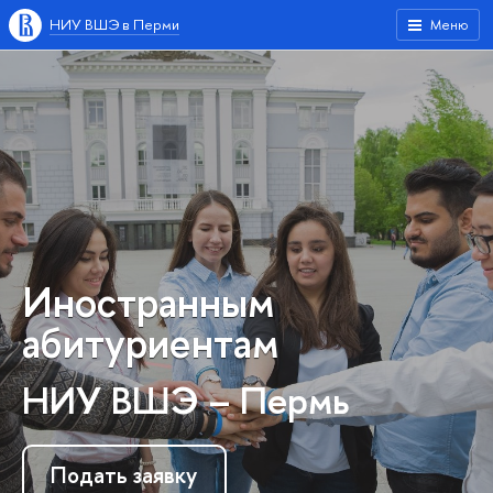
НИУ ВШЭ в Перми
Меню
Иностранным
абитуриентам
НИУ ВШЭ – Пермь
Подать заявку