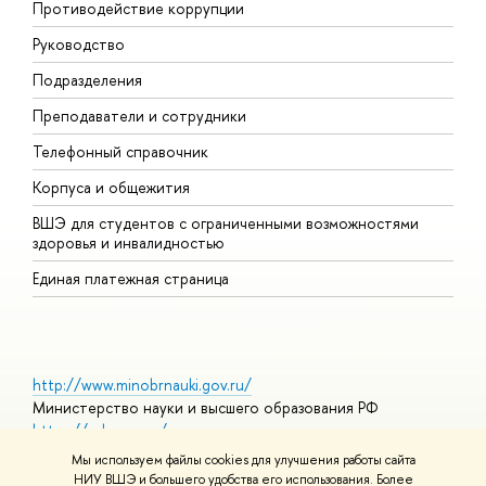
Противодействие коррупции
П
Руководство
П
Подразделения
И
Преподаватели и сотрудники
Д
Телефонный справочник
У
Корпуса и общежития
О
ВШЭ для студентов с ограниченными возможностями
здоровья и инвалидностью
Единая платежная страница
http://www.minobrnauki.gov.ru/
Министерство науки и высшего образования РФ
https://edu.gov.ru/
Министерство просвещения РФ
Мы используем файлы cookies для улучшения работы сайта
https://elearning.hse.ru/mooc
НИУ ВШЭ и большего удобства его использования. Более