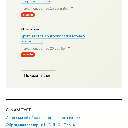
современность»
Прием заявок – до 15 сентября
онлайн
20 ноября
Круглый стол «Антропология входа в
профессию»
Прием заявок – до 20 октября
онлайн
Показать все
О КАМПУСЕ
ОБ
Сведения об образовательной организации
Дов
Обращения граждан в НИУ ВШЭ - Пермь
Ол