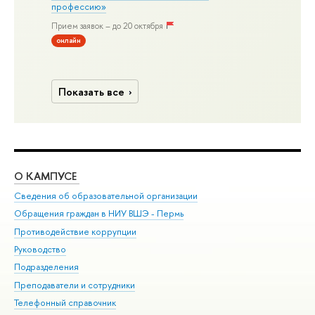
профессию»
Прием заявок – до 20 октября
онлайн
Показать все
О КАМПУСЕ
ОБ
Сведения об образовательной организации
Дов
Обращения граждан в НИУ ВШЭ - Пермь
Ол
Противодействие коррупции
При
Руководство
При
Подразделения
Ин
Преподаватели и сотрудники
До
Телефонный справочник
Уни