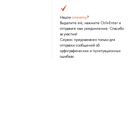
Нашли
опечатку
?
Выделите её, нажмите Ctrl+Enter и
отправьте нам уведомление. Спасибо
за участие!
Сервис предназначен только для
отправки сообщений об
орфографических и пунктуационных
ошибках.