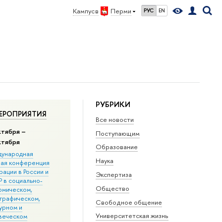
Кампус в
Перми
РУС
EN
РУБРИКИ
ЕРОПРИЯТИЯ
Все новости
ктября –
Поступающим
ктября
Образование
ународная
Наука
ная конференция
ации в Росcии и
Экспертиза
 в социально-
Общество
омическом,
графическом,
Свободное общение
урном и
Университетская жизнь
веческом