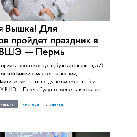
я Вышка! Для
ов пройдет праздник в
У ВШЭ — Пермь
ории второго корпуса (бульвар Гагарина, 37)
рмской Вышки с мастер-классами,
Найти активности по душе сможет любой
НИУ ВШЭ — Пермь будут отменены все пары!
алавриат
не учеба
студенты