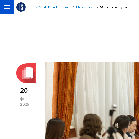
НИУ ВШЭ в Перми
Новости
Магистратура
20
фев
2025