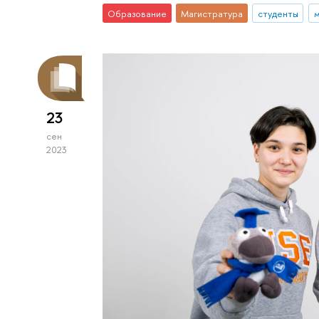
Образование
Магистратура
студенты
м
23
сен
2023