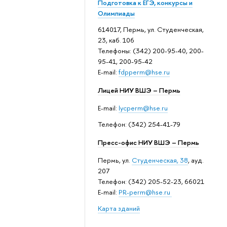
Подготовка к ЕГЭ, конкурсы и
Олимпиады
614017, Пермь, ул. Студенческая,
23, каб. 106
Телефоны: (342) 200-95-40, 200-
95-41, 200-95-42
E-mail:
fdpperm@hse.ru
Лицей НИУ ВШЭ – Пермь
E-mail:
lycperm@hse.ru
Телефон: (342) 254-41-79
Пресс-офис НИУ ВШЭ – Пермь
Пермь, ул.
Студенческая, 38
, ауд.
207
Телефон: (342) 205-52-23, 66021
E-mail:
PR-perm@hse.ru
Карта зданий