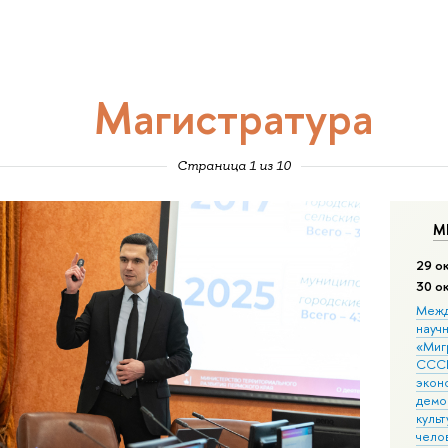
Магистратура
Страница 1 из 10
М
29 о
30 о
Межд
науч
«Мигр
СССР
экон
демо
культ
чело