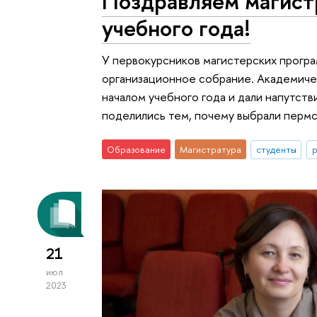
Поздравляем магист
учебного года!
У первокурсников магистерских прогр
организационное собрание. Академиче
началом учебного года и дали напутст
поделились тем, почему выбрали пермс
Образование
Магистратура
студенты
р
21
июл
2023