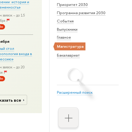
рении: история и
Приоритет 2030
еменность»
Программа развития 2030
 заявок – до 15
бря
События
йн
Выпускники
Главное
оября
Магистратура
лый стол
ропология входа в
Бакалавриат
ессию»
 заявок – до 20
ря
йн
Расширенный поиск
казать все