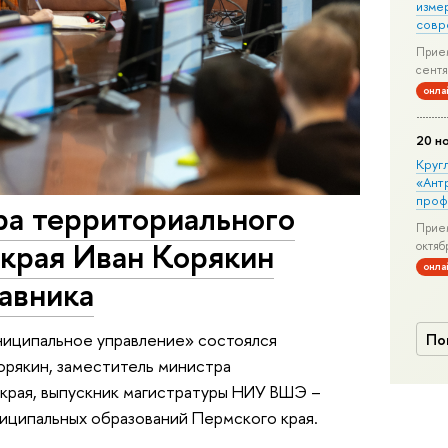
изме
совр
Прием
сентя
онла
20 н
Круг
«Ант
проф
ра территориального
Прием
 края Иван Корякин
октяб
онла
авника
ниципальное управление» состоялся
По
орякин, заместитель министра
 края, выпускник магистратуры НИУ ВШЭ –
ниципальных образований Пермского края.