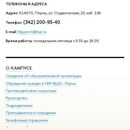
ТЕЛЕФОНЫ И АДРЕСА
Адрес:
614070, Пермь, ул. Студенческая, 23, каб. 106
(342) 200-95-40
Телефон:
Е-mail:
fdpperm@hse.ru
Время работы:
понедельник-пятница с 9.30 до 18.00
О КАМПУСЕ
ОБ
Сведения об образовательной организации
Дов
Обращения граждан в НИУ ВШЭ - Пермь
Ол
Противодействие коррупции
При
Руководство
При
Подразделения
Ин
Преподаватели и сотрудники
До
Телефонный справочник
Уни
Корпуса и общежития
Обр