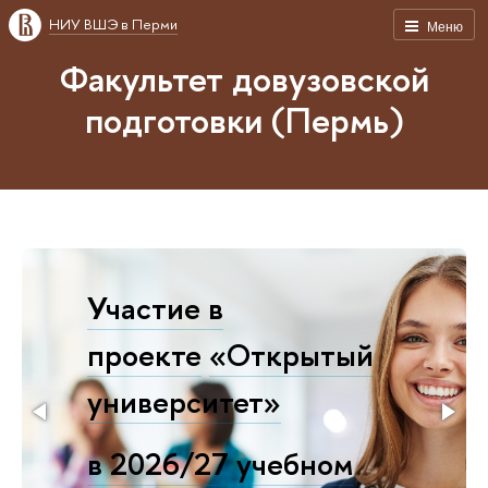
НИУ ВШЭ в Перми
Меню
Факультет довузовской
подготовки (Пермь)
Участие в
проекте
«Открытый
университет»
в 2026/27 учебном