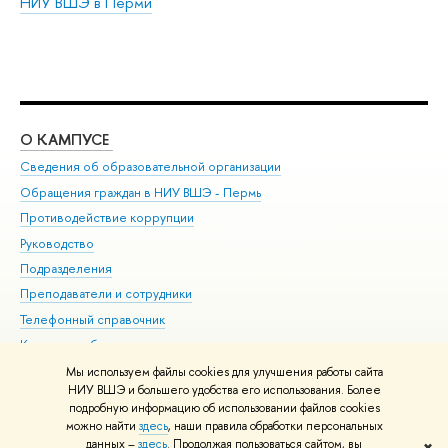
НИУ ВШЭ в Перми
О КАМПУСЕ
ОБ
Сведения об образовательной организации
Дов
Обращения граждан в НИУ ВШЭ - Пермь
Ол
Противодействие коррупции
При
Руководство
При
Подразделения
Ин
Преподаватели и сотрудники
До
Телефонный справочник
Уни
Корпуса и общежития
Обр
ВШЭ для студентов с ограниченными возможностями
Мы используем файлы cookies для улучшения работы сайта
здоровья и инвалидностью
НИУ ВШЭ и большего удобства его использования. Более
подробную информацию об использовании файлов cookies
Единая платежная страница
можно найти
здесь
, наши правила обработки персональных
данных –
здесь
. Продолжая пользоваться сайтом, вы