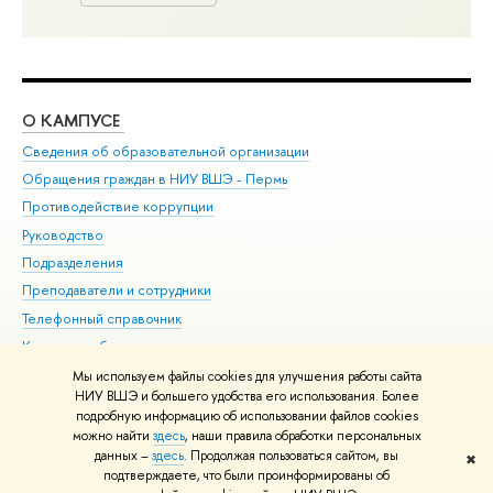
О КАМПУСЕ
ОБ
Сведения об образовательной организации
Дов
Обращения граждан в НИУ ВШЭ - Пермь
Ол
Противодействие коррупции
При
Руководство
При
Подразделения
Ин
Преподаватели и сотрудники
До
Телефонный справочник
Уни
Корпуса и общежития
Обр
ВШЭ для студентов с ограниченными возможностями
Мы используем файлы cookies для улучшения работы сайта
здоровья и инвалидностью
НИУ ВШЭ и большего удобства его использования. Более
подробную информацию об использовании файлов cookies
Единая платежная страница
можно найти
здесь
, наши правила обработки персональных
данных –
здесь
. Продолжая пользоваться сайтом, вы
✖
Редактору
подтверждаете, что были проинформированы об