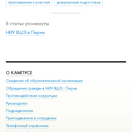
приглашение к участию
довузовская подготовка
В статье упомянуты
НИУ ВШЭ в Перми
О КАМПУСЕ
ОБ
Сведения об образовательной организации
Дов
Обращения граждан в НИУ ВШЭ - Пермь
Ол
Противодействие коррупции
При
Руководство
При
Подразделения
Ин
Преподаватели и сотрудники
До
Телефонный справочник
Уни