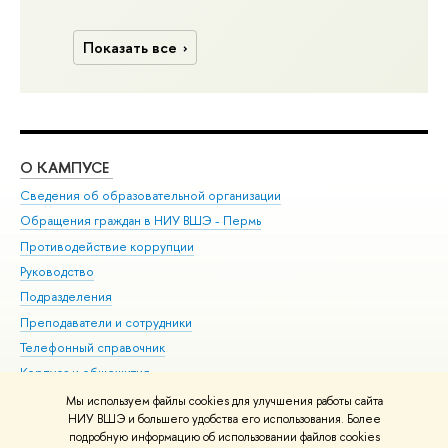
Показать все
О КАМПУСЕ
ОБ
Сведения об образовательной организации
Дов
Обращения граждан в НИУ ВШЭ - Пермь
Ол
Противодействие коррупции
При
Руководство
При
Подразделения
Ин
Преподаватели и сотрудники
До
Телефонный справочник
Уни
Корпуса и общежития
Обр
ВШЭ для студентов с ограниченными возможностями
Мы используем файлы cookies для улучшения работы сайта
здоровья и инвалидностью
НИУ ВШЭ и большего удобства его использования. Более
подробную информацию об использовании файлов cookies
Единая платежная страница