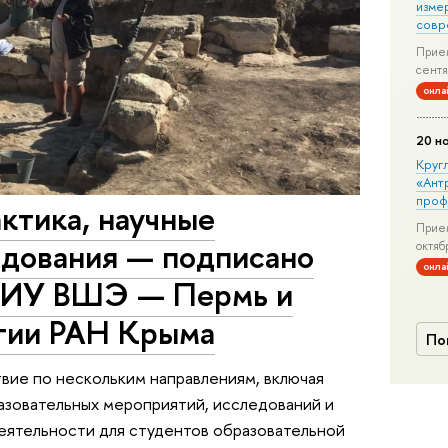
изме
совр
Прием
сентя
онла
20 н
Круг
«Ант
проф
ктика, научные
Прием
едования — подписано
октяб
онла
НИУ ВШЭ — Пермь и
гии РАН Крыма
По
вие по нескольким направлениям, включая
азовательных мероприятий, исследований и
еятельности для студентов образовательной