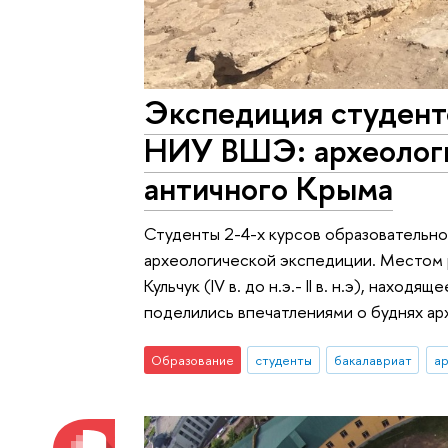
Экспедиция студент
НИУ ВШЭ: археологи
античного Крыма
Студенты 2-4-х курсов образовательно
археологической экспедиции. Местом 
Кульчук (IV в. до н.э.- II в. н.э), нахо
поделились впечатлениями о буднях арх
Образование
студенты
бакалавриат
ар