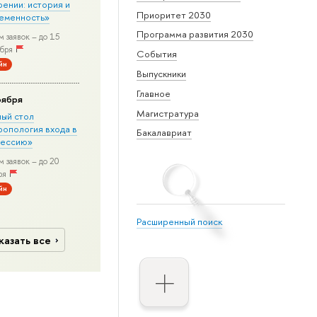
рении: история и
Приоритет 2030
еменность»
Программа развития 2030
 заявок – до 15
бря
События
йн
Выпускники
Главное
оября
Магистратура
лый стол
ропология входа в
Бакалавриат
ессию»
 заявок – до 20
ря
йн
Расширенный поиск
казать все