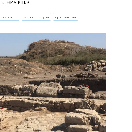
уса НИУ ВШЭ.
калавриат
магистратура
археология