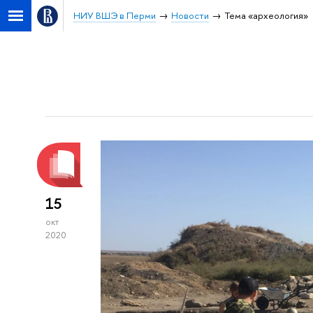
НИУ ВШЭ в Перми
Новости
Тема «археология»
15
окт
2020