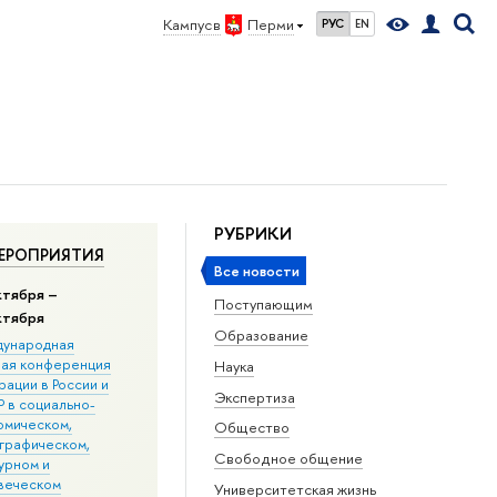
Кампус в
Перми
РУС
EN
РУБРИКИ
ЕРОПРИЯТИЯ
Все новости
ктября –
Поступающим
ктября
Образование
ународная
ная конференция
Наука
ации в Росcии и
Экспертиза
 в социально-
омическом,
Общество
графическом,
Свободное общение
урном и
веческом
Университетская жизнь