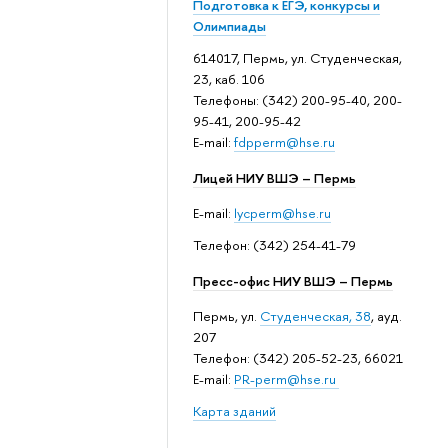
Подготовка к ЕГЭ, конкурсы и
Олимпиады
614017, Пермь, ул. Студенческая,
23, каб. 106
Телефоны: (342) 200-95-40, 200-
95-41, 200-95-42
E-mail:
fdpperm@hse.ru
Лицей НИУ ВШЭ – Пермь
E-mail:
lycperm@hse.ru
Телефон: (342) 254-41-79
Пресс-офис НИУ ВШЭ – Пермь
Пермь, ул.
Студенческая, 38
, ауд.
207
Телефон: (342) 205-52-23, 66021
E-mail:
PR-perm@hse.ru
Карта зданий