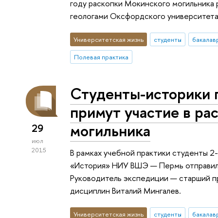
году раскопки Мокинского могильника
геологами Оксфордского университета
Университетская жизнь
студенты
бакалав
Полевая практика
Студенты-историки 
примут участие в ра
могильника
29
июл
2015
В рамках учебной практики студенты 2
«История» НИУ ВШЭ — Пермь отправил
Руководитель экспедиции — старший п
дисциплин Виталий Мингалев.
Университетская жизнь
студенты
бакалав