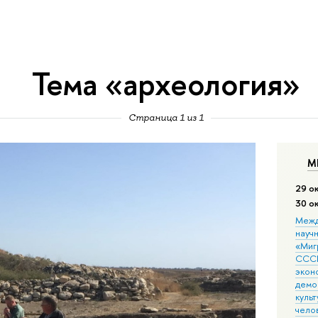
Тема «археология»
Страница 1 из 1
М
29 о
30 о
Межд
науч
«Мигр
СССР
экон
демо
культ
чело