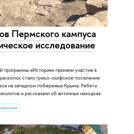
ов Пермского кампуса
ческое исследование
й программы «История» приняли участие в
раскопок стало греко-скифское поселение
дящееся на западном побережье Крыма. Ребята
еологов и рассказали об античных находках.
хеология