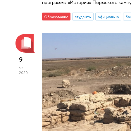
программы «История» Пермского камп
Образование
студенты
официально
ба
9
окт
2020