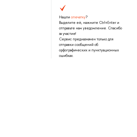
Нашли
опечатку
?
Выделите её, нажмите Ctrl+Enter и
отправьте нам уведомление. Спасибо
за участие!
Сервис предназначен только для
отправки сообщений об
орфографических и пунктуационных
ошибках.