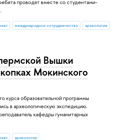
 ребята проводят вместе со студентами-
.
риат
международное сотрудничество
археология
пермской Вышки
скопках Мокинского
-го курса образовательной программы
ись в археологическую экспедицию.
реподаватель кафедры гуманитарных
риат
археология