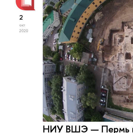
2
окт
2020
НИУ ВШЭ — Пермь и