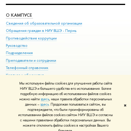
О КАМПУСЕ
ОБ
Сведения об образовательной организации
Дов
Обращения граждан в НИУ ВШЭ - Пермь
Ол
Противодействие коррупции
При
Руководство
При
Подразделения
Ин
Преподаватели и сотрудники
До
Телефонный справочник
Уни
Корпуса и общежития
Обр
ВШЭ для студентов с ограниченными возможностями
Мы используем файлы cookies для улучшения работы сайта
здоровья и инвалидностью
НИУ ВШЭ и большего удобства его использования. Более
подробную информацию об использовании файлов cookies
Единая платежная страница
можно найти
здесь
, наши правила обработки персональных
данных –
здесь
. Продолжая пользоваться сайтом, вы
✖
Редактору
подтверждаете, что были проинформированы об
© НИУ ВШЭ 1993–2026
Условия использования материалов
Адреса
использовании файлов cookies сайтом НИУ ВШЭ и согласны
с нашими правилами обработки персональных данных. Вы
и контакты
Карта сайта
можете отключить файлы cookies в настройках Вашего
Шрифты HSE Sans и HSE Slab разработаны в
Школе дизайна НИУ ВШЭ
браузера.