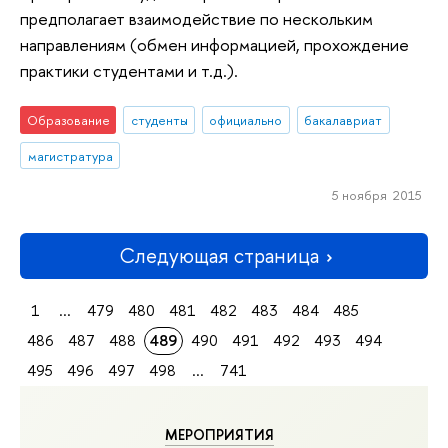
предполагает взаимодействие по нескольким
направлениям (обмен информацией, прохождение
практики студентами и т.д.).
Образование
студенты
официально
бакалавриат
магистратура
5 ноября 2015
Следующая страница
1
...
479
480
481
482
483
484
485
486
487
488
489
490
491
492
493
494
495
496
497
498
...
741
МЕРОПРИЯТИЯ