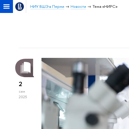
НИУ ВШЭ в Перми
Новости
Тема «НИРС»
2
сен
2025