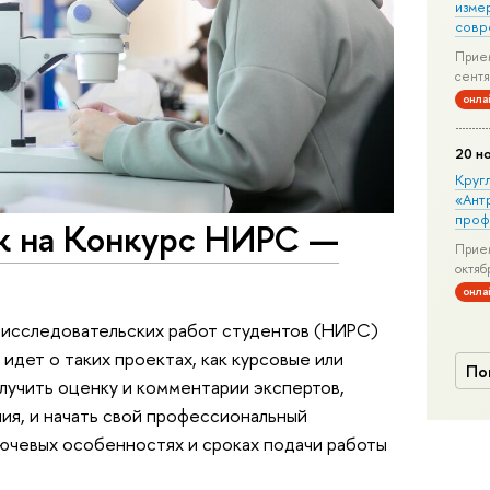
изме
совр
Прием
сентя
онла
20 н
Круг
«Ант
проф
к на Конкурс НИРС —
Прием
октяб
онла
-исследовательских работ студентов (НИРС)
 идет о таких проектах, как курсовые или
По
лучить оценку и комментарии экспертов,
ия, и начать свой профессиональный
лючевых особенностях и сроках подачи работы