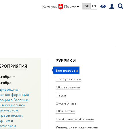
Кампус в
Перми
РУС
EN
РУБРИКИ
ЕРОПРИЯТИЯ
Все новости
ктября –
Поступающим
ктября
Образование
ународная
ная конференция
Наука
ации в Росcии и
Экспертиза
 в социально-
омическом,
Общество
графическом,
Свободное общение
урном и
веческом
Университетская жизнь