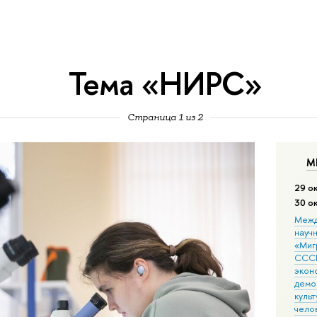
Тема «НИРС»
Страница 1 из 2
М
29 о
30 о
Межд
науч
«Мигр
СССР
экон
демо
культ
чело