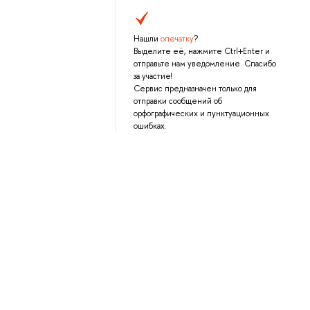
Нашли
опечатку
?
Выделите её, нажмите Ctrl+Enter и
отправьте нам уведомление. Спасибо
за участие!
Сервис предназначен только для
отправки сообщений об
орфографических и пунктуационных
ошибках.