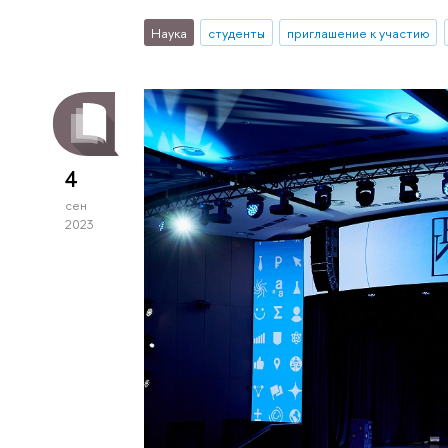
Наука
студенты
приглашение к участию
4
сен
2023