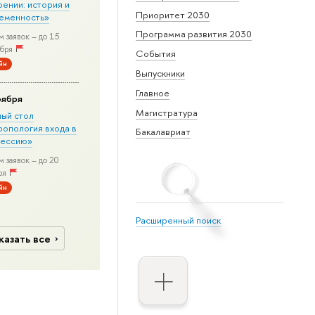
рении: история и
Приоритет 2030
еменность»
Программа развития 2030
 заявок – до 15
бря
События
йн
Выпускники
Главное
оября
Магистратура
лый стол
ропология входа в
Бакалавриат
ессию»
 заявок – до 20
ря
йн
Расширенный поиск
казать все