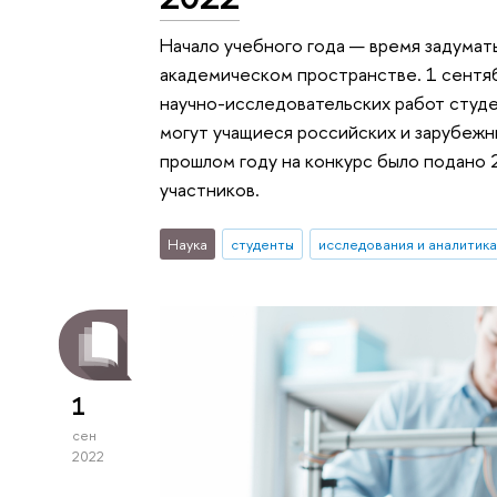
Начало учебного года — время задумат
академическом пространстве. 1 сентя
научно-исследовательских работ студ
могут учащиеся российских и зарубежны
прошлом году на конкурс было подано 2
участников.
Наука
студенты
исследования и аналитика
1
сен
2022