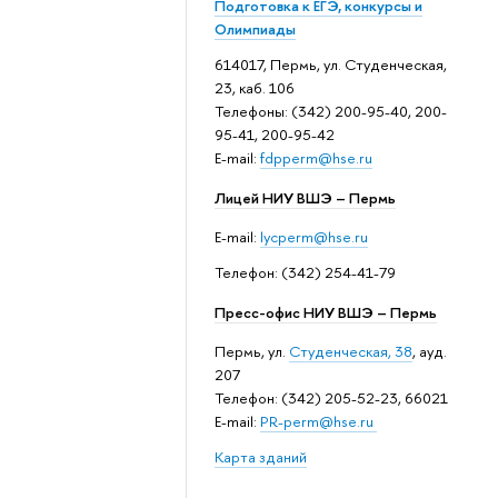
Подготовка к ЕГЭ, конкурсы и
Олимпиады
614017, Пермь, ул. Студенческая,
23, каб. 106
Телефоны: (342) 200-95-40, 200-
95-41, 200-95-42
E-mail:
fdpperm@hse.ru
Лицей НИУ ВШЭ – Пермь
E-mail:
lycperm@hse.ru
Телефон: (342) 254-41-79
Пресс-офис НИУ ВШЭ – Пермь
Пермь, ул.
Студенческая, 38
, ауд.
207
Телефон: (342) 205-52-23, 66021
E-mail:
PR-perm@hse.ru
Карта зданий