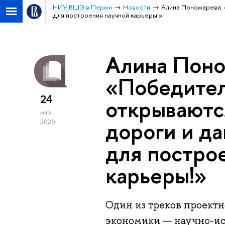
НИУ ВШЭ в Перми
Новости
Алина Пономарева:
для построения научной карьеры!»
Алина Поно
«Победите
24
открываютс
мар
дороги и д
2020
для постро
карьеры!»
Один из треков проектн
экономики — научно-ис