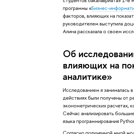
студентов бакалавриата» 1-е 
программы «
Бизнес-информат
факторов, влияющих на показат
руководителем выступила доц
Алина рассказала о своем иссл
Об исследовани
влияющих на по
аналитике»
Исследованием я занималась в 
действиях были получены от р
эконометрических расчетах, к
Сейчас анализировать больши
языка программирования Pytho
Согласно полученной мной мо