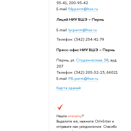
95-41, 200-95-42
E-mail:
fdpperm@hse.ru
Лицей НИУ ВШЭ – Пермь
E-mail:
lycperm@hse.ru
Телефон: (342) 254-41-79
Пресс-офис НИУ ВШЭ – Пермь
Пермь, ул.
Студенческая, 38
, ауд.
207
Телефон: (342) 205-52-23, 66021
E-mail:
PR-perm@hse.ru
Карта зданий
Нашли
опечатку
?
Выделите её, нажмите Ctrl+Enter и
отправьте нам уведомление. Спасибо