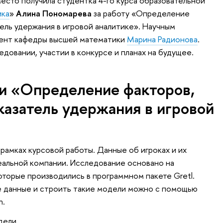
место получила студентка 4-го курса образовательной
ика
»
Алина Пономарева
за работу «Определение
ель удержания в игровой аналитике». Научным
ент кафедры высшей математики
Марина Радионова
.
едовании, участии в конкурсе и планах на будущее.
и «Определение факторов,
казатель удержания в игровой
рамках курсовой работы. Данные об игроках и их
еальной компании. Исследование основано на
оторые производились в программном пакете Gretl.
е данные и строить такие модели можно с помощью
n.
дели,