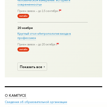
человеческом измерении: история и
современность»
Прием заявок – до 15 сентября
онлайн
20 ноября
Круглый стол «Антропология входа в
профессию»
Прием заявок – до 20 октября
онлайн
Показать все
О КАМПУСЕ
ОБ
Сведения об образовательной организации
Дов