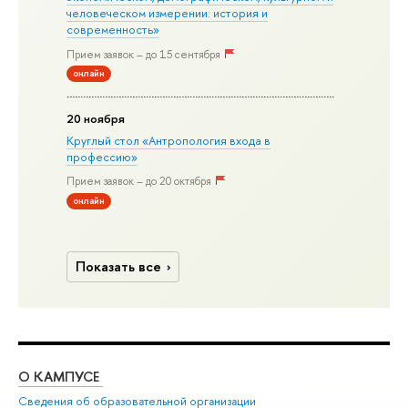
человеческом измерении: история и
современность»
Прием заявок – до 15 сентября
онлайн
20 ноября
Круглый стол «Антропология входа в
профессию»
Прием заявок – до 20 октября
онлайн
Показать все
О КАМПУСЕ
ОБ
Сведения об образовательной организации
Дов