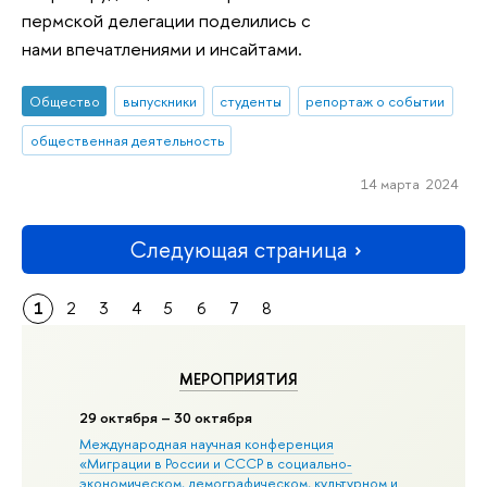
пермской делегации поделились с
нами впечатлениями и инсайтами.
Общество
выпускники
студенты
репортаж о событии
общественная деятельность
14 марта 2024
Следующая страница
1
2
3
4
5
6
7
8
МЕРОПРИЯТИЯ
29 октября – 30 октября
Международная научная конференция
«Миграции в Росcии и СССР в социально-
экономическом, демографическом, культурном и