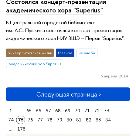
Состоялся концерт-презентация
академического хора "Superius"
В Центральной городской библиотеке
им. А.С. Пушкина состоялся концерт-презентация
академического хора НИУ ВШЭ – Пермь "Superius".
Университетская жизнь
Главное
не учеба
Академический хор Superius
3 апреля 2014
Следующая страница
1
...
65
66
67
68
69
70
71
72
73
74
75
76
77
78
79
80
81
82
83
84
...
178