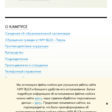
О КАМПУСЕ
ОБ
Сведения об образовательной организации
Дов
Обращения граждан в НИУ ВШЭ - Пермь
Ол
Противодействие коррупции
При
Руководство
При
Подразделения
Ин
Преподаватели и сотрудники
До
Телефонный справочник
Уни
Корпуса и общежития
Обр
ВШЭ для студентов с ограниченными возможностями
Мы используем файлы cookies для улучшения работы сайта
здоровья и инвалидностью
НИУ ВШЭ и большего удобства его использования. Более
подробную информацию об использовании файлов cookies
Единая платежная страница
можно найти
здесь
, наши правила обработки персональных
данных –
здесь
. Продолжая пользоваться сайтом, вы
✖
Редактору
подтверждаете, что были проинформированы об
© НИУ ВШЭ 1993–2026
Условия использования материалов
Адреса
использовании файлов cookies сайтом НИУ ВШЭ и согласны