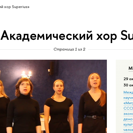
й хор Superius»
«Академический хор Su
Страница 1 из 2
М
29 о
30 о
Межд
науч
«Мигр
СССР
экон
демо
культ
чело