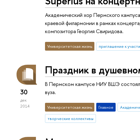
Superius на концер
Академический хор Пермского кампуса
краевой филармонии в рамках концерт
композитора Георгия Свиридова.
Университетская жизнь
приглашение к участ
Праздник в душевно
В Пермском кампусе НИУ ВШЭ состоялс
30
вуза.
дек
2014
Университетская жизнь
Главное
Академиче
творческие коллективы