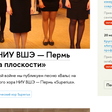
изме
совр
Прием
сентя
онла
20 н
Круг
«Ант
проф
 НИУ ВШЭ — Пермь
Прием
на плоскости»
октяб
онла
й войне мы публикуем песню «Вальс на
ого хора НИУ ВШЭ — Пермь «Superius».
По
еский хор Superius