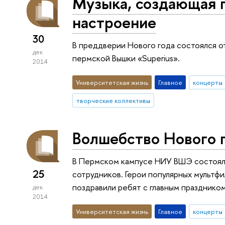
Музыка, создающая 
настроение
30
В преддверии Нового года состоялся 
дек
пермской Вышки «Superius».
2014
Университетская жизнь
Главное
концерты
творческие коллективы
Волшебство Нового 
В Пермском кампусе НИУ ВШЭ состоял
25
сотрудников. Герои популярных мультф
поздравили ребят с главным праздником
дек
2014
Университетская жизнь
Главное
концерты