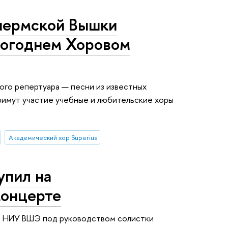
пермской Вышки
вогоднем Хоровом
вого репертуара — песни из известных
римут участие учебные и любительские хоры
Академический хор Superius
упил на
концерте
а НИУ ВШЭ под руководством солистки