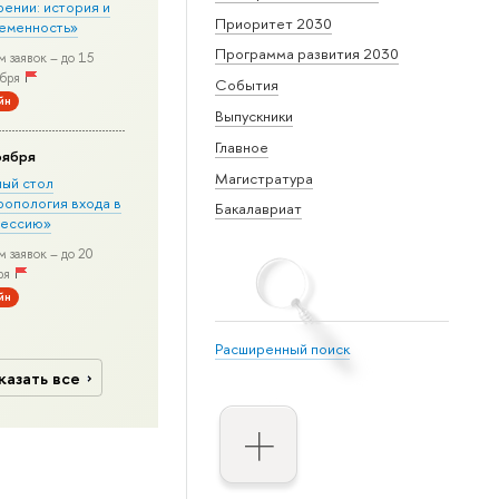
рении: история и
Приоритет 2030
еменность»
Программа развития 2030
 заявок – до 15
бря
События
йн
Выпускники
Главное
оября
Магистратура
лый стол
ропология входа в
Бакалавриат
ессию»
 заявок – до 20
ря
йн
Расширенный поиск
казать все