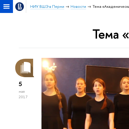
НИУ ВШЭ в Перми
Новости
Тема «Академически
Тема 
5
мая
2017