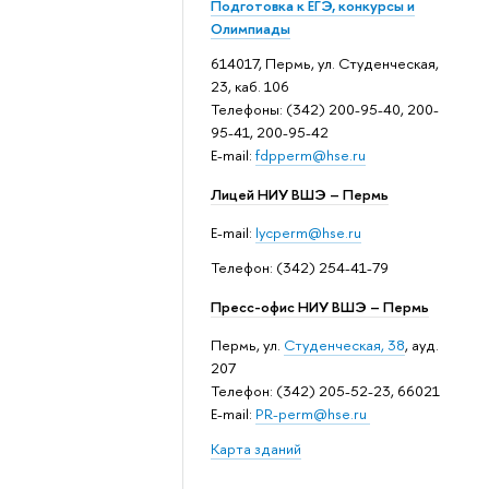
Подготовка к ЕГЭ, конкурсы и
Олимпиады
614017, Пермь, ул. Студенческая,
23, каб. 106
Телефоны: (342) 200-95-40, 200-
95-41, 200-95-42
E-mail:
fdpperm@hse.ru
Лицей НИУ ВШЭ – Пермь
E-mail:
lycperm@hse.ru
Телефон: (342) 254-41-79
Пресс-офис НИУ ВШЭ – Пермь
Пермь, ул.
Студенческая, 38
, ауд.
207
Телефон: (342) 205-52-23, 66021
E-mail:
PR-perm@hse.ru
Карта зданий