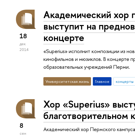
Академический хор 
выступит на предно
концерте
18
дек
2014
«Superius» исполнит композиции из но
кинофильмов и мюзиклов. В концерте п
образовательных учреждений Перми.
Университетская жизнь
Главное
концерты
Хор «Superius» выст
благотворительном 
8
Академический хор Пермского кампус
сен