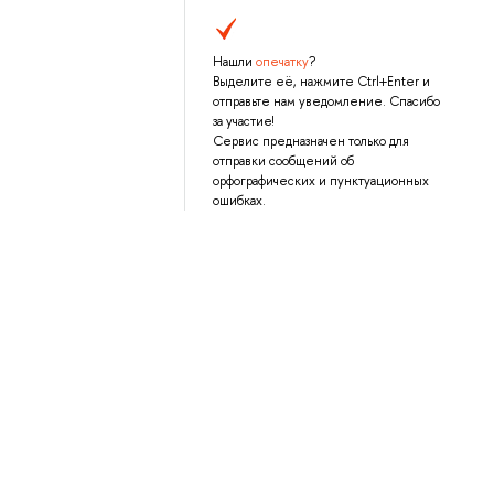
Нашли
опечатку
?
Выделите её, нажмите Ctrl+Enter и
отправьте нам уведомление. Спасибо
за участие!
Сервис предназначен только для
отправки сообщений об
орфографических и пунктуационных
ошибках.