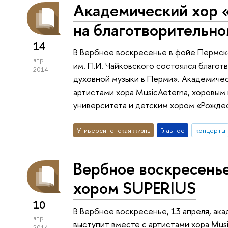
Академический хор 
на благотворительн
14
В Вербное воскресенье в фойе Пермско
апр
им. П.И. Чайковского состоялся благо
2014
духовной музыки в Перми». Академичес
артистами хора MusicAeterna, хоровым
университета и детским хором «Рожде
Университетская жизнь
Главное
концерты
Вербное воскресень
хором SUPERIUS
10
В Вербное воскресенье, 13 апреля, а
апр
выступит вместе с артистами хора Mus
2014