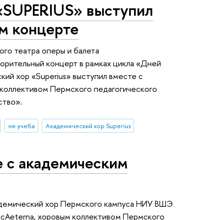
«SUPERIUS» выступил
ом концерте
го театра оперы и балета
творительный концерт в рамках цикла «Дней
кий хор «Superius» выступил вместе с
 коллективом Пермского педагогического
ство».
не учеба
Академический хор Superius
е с академическим
кадемический хор Пермского кампуса НИУ ВШЭ
icAeterna, хоровым коллективом Пермского