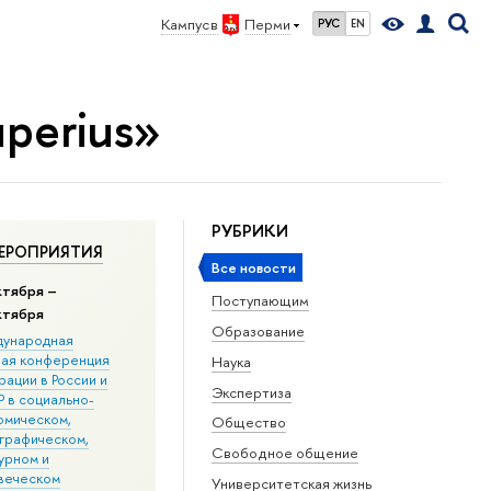
Кампус в
Перми
РУС
EN
perius»
РУБРИКИ
ЕРОПРИЯТИЯ
Все новости
ктября –
Поступающим
ктября
Образование
ународная
ная конференция
Наука
ации в Росcии и
Экспертиза
 в социально-
омическом,
Общество
графическом,
Свободное общение
урном и
веческом
Университетская жизнь