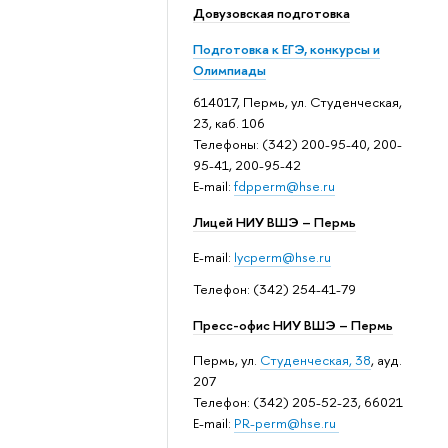
Довузовская подготовка
Подготовка к ЕГЭ, конкурсы и
Олимпиады
614017, Пермь, ул. Студенческая,
23, каб. 106
Телефоны: (342) 200-95-40, 200-
95-41, 200-95-42
E-mail:
fdpperm@hse.ru
Лицей НИУ ВШЭ – Пермь
E-mail:
lycperm@hse.ru
Телефон: (342) 254-41-79
Пресс-офис НИУ ВШЭ – Пермь
Пермь, ул.
Студенческая, 38
, ауд.
207
Телефон: (342) 205-52-23, 66021
E-mail:
PR-perm@hse.ru