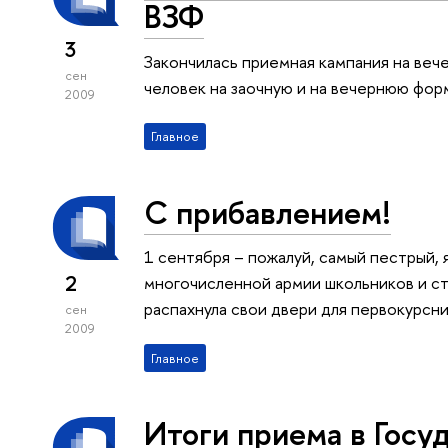
ВЗФ
3
Закончилась приемная кампания на веч
сен
человек на заочную и на вечернюю фор
2009
Главное
С прибавлением!
1 сентября – пожалуй, самый пестрый,
2
многочисленной армии школьников и ст
распахнула свои двери для первокурсни
сен
2009
Главное
Итоги приема в Госу