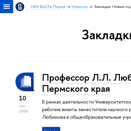
НИУ ВШЭ в Перми
Новости
Закладки: Новые п
Закладк
Профессор Л.Л. Люб
Пермского края
10
В рамках деятельности Университетск
сен
рабочие визиты заместителя научного
2009
Любимова в общеобразовательные учре