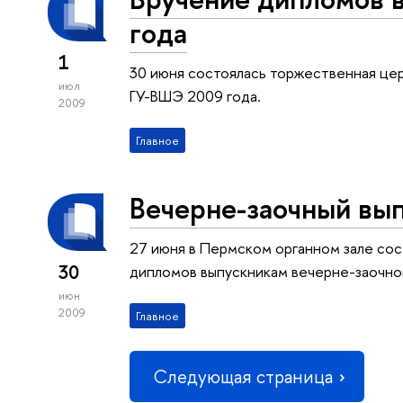
года
1
30 июня состоялась торжественная це
июл
ГУ-ВШЭ 2009 года.
2009
Главное
Вечерне-заочный вы
27 июня в Пермском органном зале со
30
дипломов выпускникам вечерне-заочног
июн
2009
Главное
Следующая страница