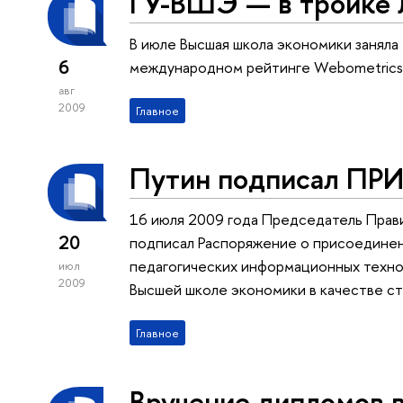
ГУ-ВШЭ — в тройке 
В июле Высшая школа экономики заняла
6
международном рейтинге Webometrics. 
авг
2009
Главное
Путин подписал ПР
16 июля 2009 года Председатель Прав
20
подписал Распоряжение о присоединен
педагогических информационных техно
июл
2009
Высшей школе экономики в качестве с
Главное
Вручение дипломов 