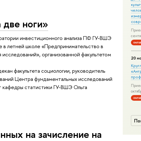
культ
чело
изме
 две ноги»
совр
Прием
сентя
оратории инвестиционного анализа ПФ ГУ-ВШЭ
онла
е в летней школе «Предпринимательство в
ия исследований», организованной факультетом
20 н
Круг
декан факультета социологии, руководитель
«Ант
проф
ований Центра фундаментальных исследований
Прием
 кафедры статистики ГУ-ВШЭ Ольга
октяб
онла
По
нных на зачисление на