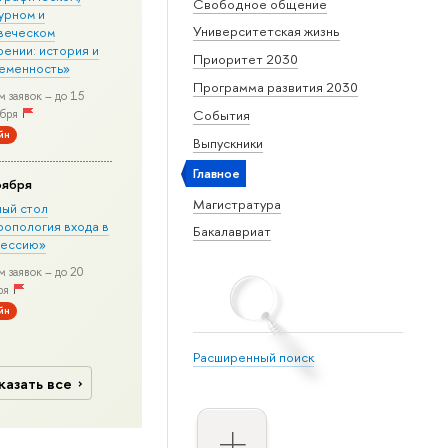
Свободное общение
урном и
Университетская жизнь
веческом
рении: история и
Приоритет 2030
еменность»
Программа развития 2030
 заявок – до 15
бря
События
йн
Выпускники
Главное
оября
Магистратура
лый стол
ропология входа в
Бакалавриат
ессию»
 заявок – до 20
ря
йн
Расширенный поиск
казать все