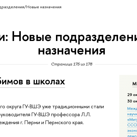
одразделения/Новые назначения
и: Новые подразделе
назначения
Страница 175 из 178
имов в школах
М
29 о
30 о
ого округа ГУ-ВШЭ уже традиционными стали
Межд
 руководителя ГУ-ВШЭ профессора Л.Л.
науч
«Мигр
ждения г. Перми и Пермского края.
СССР
экон
демо