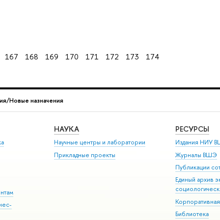
167
168
169
170
171
172
173
174
ия/Новые назначения
НАУКА
РЕСУРСЫ
ка
Научные центры и лаборатории
Издания НИУ В
Прикладные проекты
Журналы ВШЭ
Публикации со
Единый архив э
социологическ
ентам
Корпоративная
нес-
Библиотека