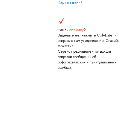
Карта зданий
Нашли
опечатку
?
Выделите её, нажмите Ctrl+Enter и
отправьте нам уведомление. Спасибо
за участие!
Сервис предназначен только для
отправки сообщений об
орфографических и пунктуационных
ошибках.