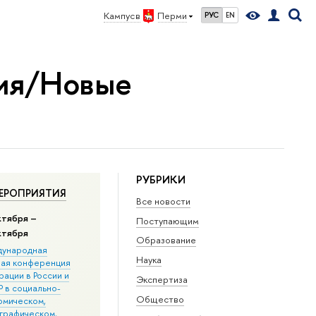
Кампус в
Перми
РУС
EN
ния/Новые
РУБРИКИ
ЕРОПРИЯТИЯ
Все новости
ктября –
Поступающим
ктября
Образование
ународная
Наука
ная конференция
ации в Росcии и
Экспертиза
 в социально-
Общество
омическом,
графическом,