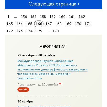
Следующая страница
1
...
156
157
158
159
160
161
162
163
164
165
166
167
168
169
170
171
172
173
174
175
...
178
МЕРОПРИЯТИЯ
29 октября – 30 октября
Международная научная конференция
«Миграции в Росcии и СССР в социально-
экономическом, демографическом, культурном и
человеческом измерении: история и
современность»
Прием заявок – до 15 сентября
онлайн
20 ноября
Круглый стол «Антропология входа в