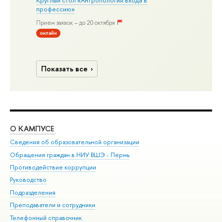
профессию»
Прием заявок – до 20 октября
онлайн
Показать все
О КАМПУСЕ
ОБ
Сведения об образовательной организации
Дов
Обращения граждан в НИУ ВШЭ - Пермь
Ол
Противодействие коррупции
При
Руководство
При
Подразделения
Ин
Преподаватели и сотрудники
До
Телефонный справочник
Уни