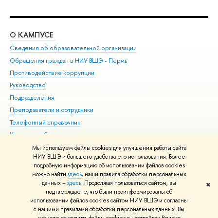
О КАМПУСЕ
ОБ
Сведения об образовательной организации
Дов
Обращения граждан в НИУ ВШЭ - Пермь
Ол
Противодействие коррупции
При
Руководство
При
Подразделения
Ин
Преподаватели и сотрудники
До
Телефонный справочник
Уни
Корпуса и общежития
Обр
ВШЭ для студентов с ограниченными возможностями
Мы используем файлы cookies для улучшения работы сайта
здоровья и инвалидностью
НИУ ВШЭ и большего удобства его использования. Более
подробную информацию об использовании файлов cookies
Единая платежная страница
можно найти
здесь
, наши правила обработки персональных
данных –
здесь
. Продолжая пользоваться сайтом, вы
✖
Редактору
подтверждаете, что были проинформированы об
© НИУ ВШЭ 1993–2026
Условия использования материалов
Адреса
использовании файлов cookies сайтом НИУ ВШЭ и согласны
с нашими правилами обработки персональных данных. Вы
и контакты
Карта сайта