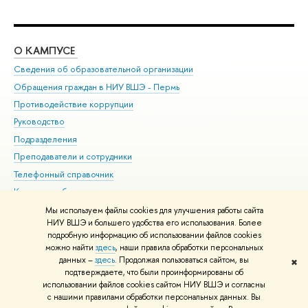
О КАМПУСЕ
ОБ
Сведения об образовательной организации
Дов
Обращения граждан в НИУ ВШЭ - Пермь
Ол
Противодействие коррупции
При
Руководство
При
Подразделения
Ин
Преподаватели и сотрудники
До
Телефонный справочник
Уни
Корпуса и общежития
Обр
ВШЭ для студентов с ограниченными возможностями
Мы используем файлы cookies для улучшения работы сайта
здоровья и инвалидностью
НИУ ВШЭ и большего удобства его использования. Более
подробную информацию об использовании файлов cookies
Единая платежная страница
можно найти
здесь
, наши правила обработки персональных
данных –
здесь
. Продолжая пользоваться сайтом, вы
✖
Редактору
подтверждаете, что были проинформированы об
© НИУ ВШЭ 1993–2026
Условия использования материалов
Адреса
использовании файлов cookies сайтом НИУ ВШЭ и согласны
с нашими правилами обработки персональных данных. Вы
и контакты
Карта сайта