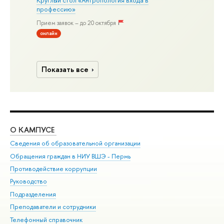
профессию»
Прием заявок – до 20 октября
онлайн
Показать все
О КАМПУСЕ
ОБ
Сведения об образовательной организации
Дов
Обращения граждан в НИУ ВШЭ - Пермь
Ол
Противодействие коррупции
При
Руководство
При
Подразделения
Ин
Преподаватели и сотрудники
До
Телефонный справочник
Уни