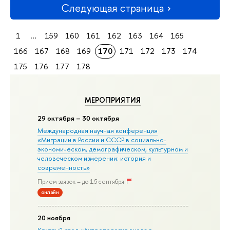
Следующая страница
1
...
159
160
161
162
163
164
165
166
167
168
169
170
171
172
173
174
175
176
177
178
МЕРОПРИЯТИЯ
29 октября – 30 октября
Международная научная конференция
«Миграции в Росcии и СССР в социально-
экономическом, демографическом, культурном и
человеческом измерении: история и
современность»
Прием заявок – до 15 сентября
онлайн
20 ноября
Круглый стол «Антропология входа в