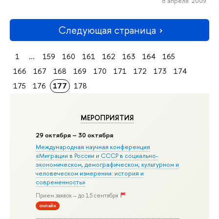
8 апреля 2009
Следующая страница
1
...
159
160
161
162
163
164
165
166
167
168
169
170
171
172
173
174
175
176
177
178
МЕРОПРИЯТИЯ
29 октября – 30 октября
Международная научная конференция
«Миграции в Росcии и СССР в социально-
экономическом, демографическом, культурном и
человеческом измерении: история и
современность»
Прием заявок – до 15 сентября
онлайн