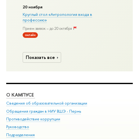
20 ноября
Круглый стол «Антропология входа в
профессию»
Прием заявок – до 20 октября
онлайн
Показать все
О КАМПУСЕ
ОБ
Сведения об образовательной организации
Дов
Обращения граждан в НИУ ВШЭ - Пермь
Ол
Противодействие коррупции
При
Руководство
При
Подразделения
Ин