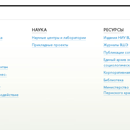
НАУКА
РЕСУРСЫ
ка
Научные центры и лаборатории
Издания НИУ В
Прикладные проекты
Журналы ВШЭ
Публикации со
Единый архив э
социологическ
ентам
Корпоративная
нес-
Библиотека
г
Министерство 
Пермского кра
модействие