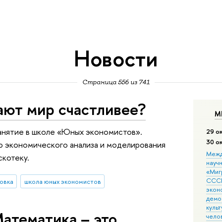
Новости
Страница 556 из 741
ают мир счастливее?
М
занятие в школе «Юных экономистов».
29 о
30 о
ю экономического анализа и моделирования
Межд
скотеку.
науч
«Мигр
СССР
овка
школа юных экономистов
экон
демо
культ
атематика – это
чело