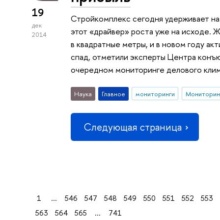
19
Стройкомплекс сегодня удерживает на 
дек
этот «драйвер» роста уже на исходе.
2014
в квадратные метры, и в новом году ак
спад, отметили эксперты Центра кон
очередном мониторинге делового клим
Наука
Главное
мониторинги
Следующая страница
1
...
546
547
548
549
550
551
552
553
563
564
565
...
741