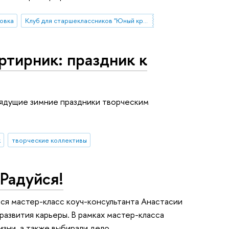
овка
Клуб для старшеклассников "Юный криминалист"
ртирник: праздник к
ядущие зимние праздники творческим
к
творческие коллективы
 Радуйся!
я мастер-класс коуч-консультанта Анастасии
развития карьеры. В рамках мастер-класса
зни, а также выбирали дело,