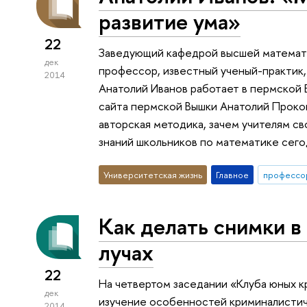
развитие ума»
22
Заведующий кафедрой высшей матема
дек
профессор, известный ученый-практик,
2014
Анатолий Иванов работает в пермской 
сайта пермской Вышки Анатолий Прокоп
авторская методика, зачем учителям св
знаний школьников по математике сего
Университетская жизнь
Главное
профессо
Как делать снимки в
лучах
22
На четвертом заседании «Клуба юных 
дек
изучение особенностей криминалистич
2014