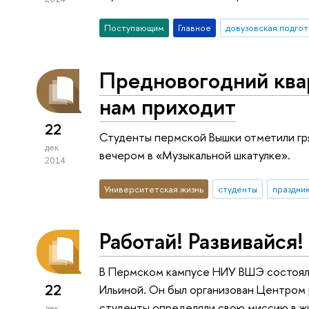
Поступающим
Главное
довузовская подгот
Предновогодний ква
нам приходит
22
Студенты пермской Вышки отметили гр
дек
вечером в «Музыкальной шкатулке».
2014
Университетская жизнь
студенты
праздни
Работай! Развивайся!
В Пермском кампусе НИУ ВШЭ состоялс
22
Ильиной. Он был организован Центром 
студенты определяли свою миссию в жи
дек