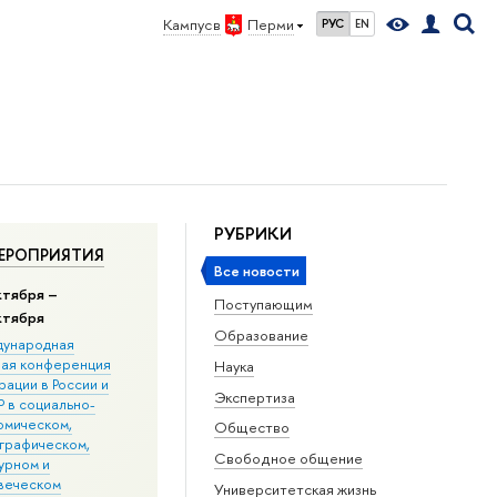
Кампус в
Перми
РУС
EN
РУБРИКИ
ЕРОПРИЯТИЯ
Все новости
ктября –
Поступающим
ктября
Образование
ународная
ная конференция
Наука
ации в Росcии и
Экспертиза
 в социально-
омическом,
Общество
графическом,
Свободное общение
урном и
веческом
Университетская жизнь