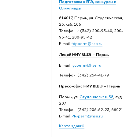
Подготовка к ЕГЭ, конкурсы и
Олимпиады
614017, Пермь, ул. Студенческая,
23, каб. 106
Телефоны: (342) 200-95-40, 200-
95-41, 200-95-42
E-mail:
fdpperm@hse.ru
Лицей НИУ ВШЭ – Пермь
E-mail:
lycperm@hse.ru
Телефон: (342) 254-41-79
Пресс-офис НИУ ВШЭ – Пермь
Пермь, ул.
Студенческая, 38
, ауд.
207
Телефон: (342) 205-52-23, 66021
E-mail:
PR-perm@hse.ru
Карта зданий