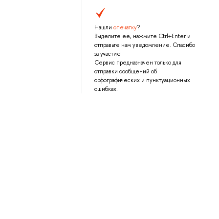
Нашли
опечатку
?
Выделите её, нажмите Ctrl+Enter и
отправьте нам уведомление. Спасибо
за участие!
Сервис предназначен только для
отправки сообщений об
орфографических и пунктуационных
ошибках.