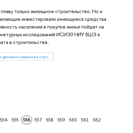
плаву только жилищное строительство. Но и
 Желающие инвестировали имеющиеся средства
тивность населения в покупке жилья пойдет на
ъюнктурных исследований ИСИЭЗ НИУ ВШЭ в
ата в строительстве.
Мониторинг делового климата в строительстве
554
555
556
557
558
559
560
561
562