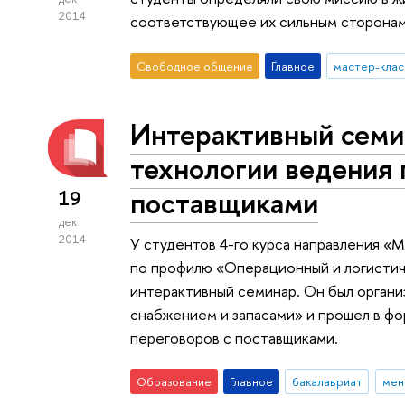
2014
соответствующее их сильным сторонам
Свободное общение
Главное
мастер-клас
Интерактивный семи
технологии ведения 
поставщиками
19
дек
2014
У студентов 4-го курса направления
по профилю «Операционный и логисти
интерактивный семинар. Он был органи
снабжением и запасами» и прошел в фо
переговоров с поставщиками.
Образование
Главное
бакалавриат
мен