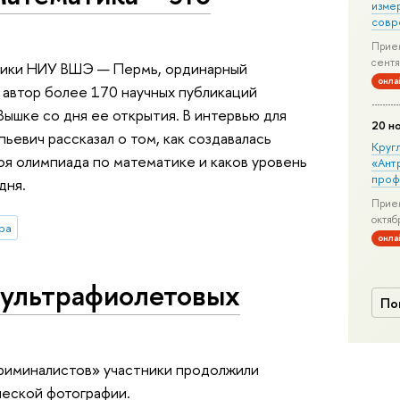
изме
совр
Прием
сентя
тики НИУ ВШЭ — Пермь, ординарный
онла
 автор более 170 научных публикаций
Вышке со дня ее открытия. В интервью для
20 н
ьевич рассказал о том, как создавалась
Круг
оя олимпиада по математике и каков уровень
«Ант
проф
дня.
Прием
октяб
ра
онла
 ультрафиолетовых
По
криминалистов» участники продолжили
еской фотографии.