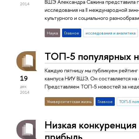
ВШЭ Александра Сажина представила 
2014
исследования на II международной з
культурного и социального разнообраз
Наука
Главное
исследования и аналитика
ТОП-5 популярных н
Каждую пятницу мы публикуем рейтинг
19
кампуса НИУ ВШЭ. Он составляется на 
Представляем ТОП-5 новостей за нед
дек
2014
Университетская жизнь
Главное
ТОП-5 поп
Низкая конкуренция
прибыль