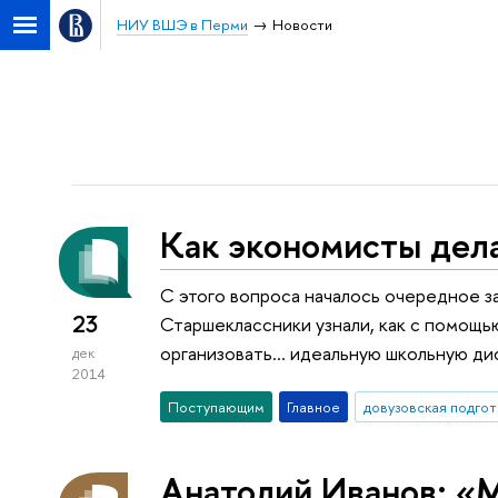
НИУ ВШЭ в Перми
Новости
Как экономисты дел
C этого вопроса началось очередное 
23
Старшеклассники узнали, как с помощь
организовать… идеальную школьную ди
дек
2014
Поступающим
Главное
довузовская подгот
Анатолий Иванов: «М