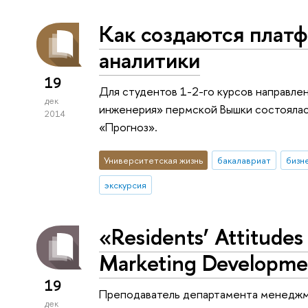
Как создаются плат
аналитики
19
Для студентов 1-2-го курсов направл
дек
инженерия» пермской Вышки состояла
2014
«Прогноз».
Университетская жизнь
бакалавриат
бизн
экскурсия
«Residents’ Attitudes 
Marketing Developm
19
Преподаватель департамента менеджм
дек