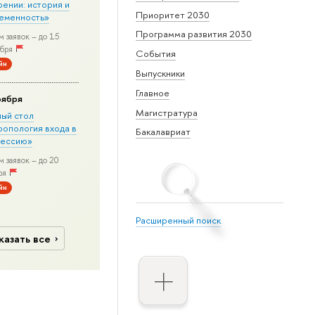
рении: история и
Приоритет 2030
еменность»
Программа развития 2030
 заявок – до 15
бря
События
йн
Выпускники
Главное
оября
Магистратура
лый стол
ропология входа в
Бакалавриат
ессию»
 заявок – до 20
ря
йн
Расширенный поиск
казать все