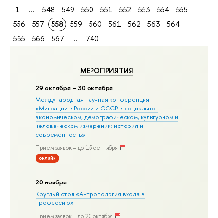
1
...
548
549
550
551
552
553
554
555
556
557
558
559
560
561
562
563
564
565
566
567
...
740
МЕРОПРИЯТИЯ
29 октября – 30 октября
Международная научная конференция
«Миграции в Росcии и СССР в социально-
экономическом, демографическом, культурном и
человеческом измерении: история и
современность»
Прием заявок – до 15 сентября
онлайн
20 ноября
Круглый стол «Антропология входа в
профессию»
Прием заявок – до 20 октября