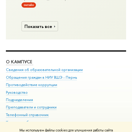
онлайн
Показать все
О КАМПУСЕ
ОБ
Сведения об образовательной организации
Дов
Обращения граждан в НИУ ВШЭ - Пермь
Ол
Противодействие коррупции
При
Руководство
При
Подразделения
Ин
Преподаватели и сотрудники
До
Телефонный справочник
Уни
Корпуса и общежития
Обр
ВШЭ для студентов с ограниченными возможностями
Мы используем файлы cookies для улучшения работы сайта