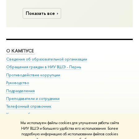
Показать все
О КАМПУСЕ
ОБ
Сведения об образовательной организации
Дов
Обращения граждан в НИУ ВШЭ - Пермь
Ол
Противодействие коррупции
При
Руководство
При
Подразделения
Ин
Преподаватели и сотрудники
До
Телефонный справочник
Уни
Корпуса и общежития
Обр
ВШЭ для студентов с ограниченными возможностями
Мы используем файлы cookies для улучшения работы сайта
здоровья и инвалидностью
НИУ ВШЭ и большего удобства его использования. Более
подробную информацию об использовании файлов cookies
Единая платежная страница