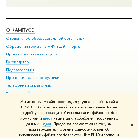
О КАМПУСЕ
ОБ
Сведения об образовательной организации
Дов
Обращения граждан в НИУ ВШЭ - Пермь
Ол
Противодействие коррупции
При
Руководство
При
Подразделения
Ин
Преподаватели и сотрудники
До
Телефонный справочник
Уни
Корпуса и общежития
Обр
ВШЭ для студентов с ограниченными возможностями
Мы используем файлы cookies для улучшения работы сайта
здоровья и инвалидностью
НИУ ВШЭ и большего удобства его использования. Более
подробную информацию об использовании файлов cookies
Единая платежная страница
можно найти
здесь
, наши правила обработки персональных
данных –
здесь
. Продолжая пользоваться сайтом, вы
✖
Редактору
подтверждаете, что были проинформированы об
© НИУ ВШЭ 1993–2026
Условия использования материалов
Адреса
использовании файлов cookies сайтом НИУ ВШЭ и согласны