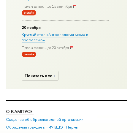
Прием заявок – до 15 сентября
онлайн
20 ноября
Круглый стол «Антропология входа в
профессию»
Прием заявок – до 20 октября
онлайн
Показать все
О КАМПУСЕ
ОБ
Сведения об образовательной организации
Дов
Обращения граждан в НИУ ВШЭ - Пермь
Ол