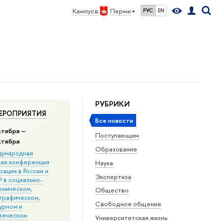
Кампус в
Перми
РУС
EN
РУБРИКИ
ЕРОПРИЯТИЯ
Все новости
ктября –
Поступающим
ктября
Образование
ународная
ная конференция
Наука
ации в Росcии и
Экспертиза
 в социально-
омическом,
Общество
графическом,
Свободное общение
урном и
веческом
Университетская жизнь