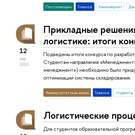
Поступающим
Главное
бакалавриат
Ден
Прикладные решения
логистике: итоги ко
12
Подведены итоги конкурса по разрабо
мар
Студентам направления «Менеджмент»
2015
менеджмент») необходимо было приду
оптимизации системы складирования.
Университетская жизнь
Главное
студенты
Логистические проце
Для студентов образовательной прог