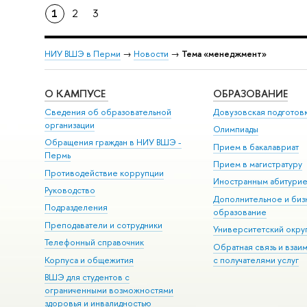
1
2
3
НИУ ВШЭ в Перми
→
Новости
→
Тема «менеджмент»
О КАМПУСЕ
ОБРАЗОВАНИЕ
Сведения об образовательной
Довузовская подготов
организации
Олимпиады
Обращения граждан в НИУ ВШЭ -
Прием в бакалавриат
Пермь
Прием в магистратуру
Противодействие коррупции
Иностранным абитури
Руководство
Дополнительное и биз
Подразделения
образование
Преподаватели и сотрудники
Университетский окру
Телефонный справочник
Обратная связь и взаи
Корпуса и общежития
с получателями услуг
ВШЭ для студентов с
ограниченными возможностями
здоровья и инвалидностью