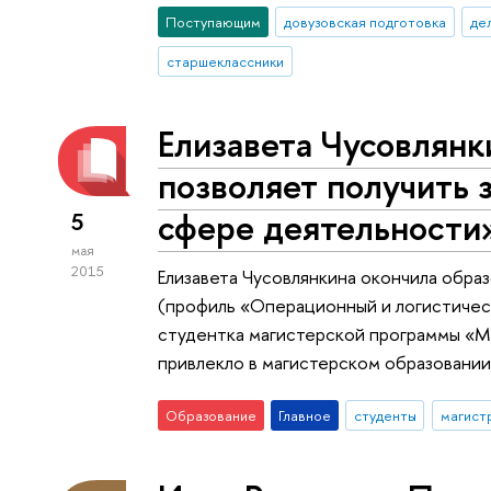
Поступающим
довузовская подготовка
де
старшеклассники
Елизавета Чусовлянк
позволяет получить 
сфере деятельности
5
мая
2015
Елизавета Чусовлянкина окончила обр
(профиль «Операционный и логистическ
студентка магистерской программы «Мар
привлекло в магистерском образовании
Образование
Главное
студенты
магист