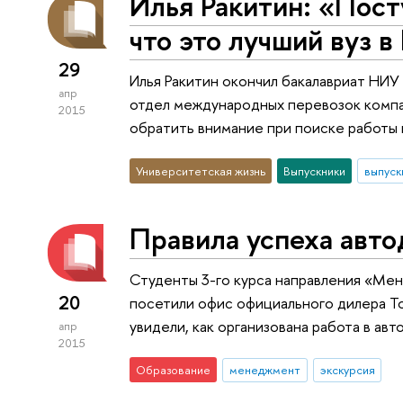
Илья Ракитин: «Пост
что это лучший вуз 
29
Илья Ракитин окончил бакалавриат НИУ
апр
отдел международных перевозок компан
2015
обратить внимание при поиске работы 
Университетская жизнь
Выпускники
выпуск
Правила успеха авт
Студенты 3-го курса направления «М
20
посетили офис официального дилера To
увидели, как организована работа в авт
апр
2015
Образование
менеджмент
экскурсия