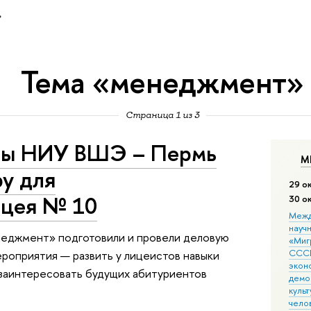
»
Тема «менеджмент»
Страница 1 из 3
ры НИУ ВШЭ – Пермь
М
ру для
29 о
ицея № 10
30 о
Межд
науч
неджмент» подготовили и провели деловую
«Мигр
СССР
ероприятия — развить у лицеистов навыки
экон
 заинтересовать будущих абитуриентов
демо
культ
чело