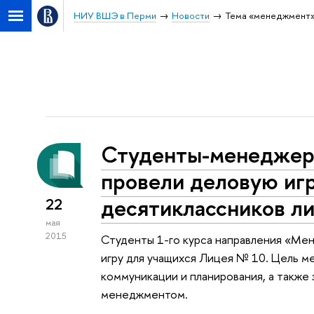
НИУ ВШЭ в Перми
Новости
Тема «менеджмент
Студенты-менедже
провели деловую иг
десятиклассников л
22
мая
2015
Студенты 1-го курса направления «Ме
игру для учащихся Лицея № 10. Цель м
коммуникации и планирования, а также
менеджментом.