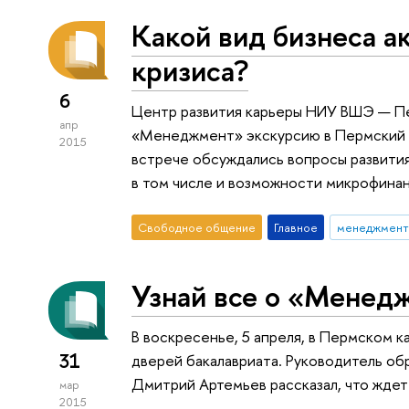
Какой вид бизнеса а
кризиса?
6
Центр развития карьеры НИУ ВШЭ — Пе
апр
«Менеджмент» экскурсию в Пермский ц
2015
встрече обсуждались вопросы развития
в том числе и возможности микрофина
Свободное общение
Главное
менеджмент
Узнай все о «Менед
В воскресенье, 5 апреля, в Пермском
31
дверей бакалавриата. Руководитель о
Дмитрий Артемьев рассказал, что ждет
мар
2015