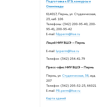
Подготовка к ЕГЭ, конкурсы и
Олимпиады
614017, Пермь, ул. Студенческая,
23, каб. 106
Телефоны: (342) 200-95-40, 200-
95-41, 200-95-42
E-mail:
fdpperm@hse.ru
Лицей НИУ ВШЭ – Пермь
E-mail:
lycperm@hse.ru
Телефон: (342) 254-41-79
Пресс-офис НИУ ВШЭ – Пермь
Пермь, ул.
Студенческая, 38
, ауд.
207
Телефон: (342) 205-52-23, 66021
E-mail:
PR-perm@hse.ru
Карта зданий