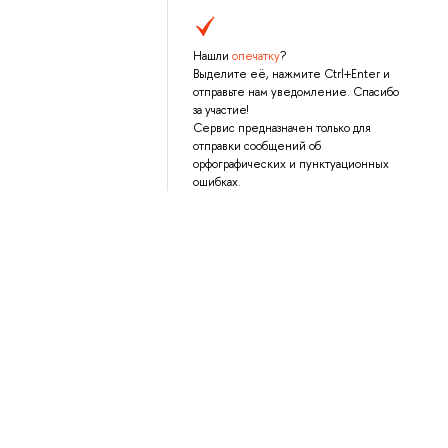
Нашли
опечатку
?
Выделите её, нажмите Ctrl+Enter и
отправьте нам уведомление. Спасибо
за участие!
Сервис предназначен только для
отправки сообщений об
орфографических и пунктуационных
ошибках.