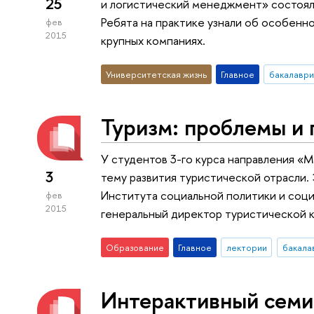
25
и логистический менеджмент» состояла
Ребята на практике узнали об особенн
фев
2015
крупных компаниях.
Университетская жизнь
Главное
бакалаври
Туризм: проблемы и
У студентов 3-го курса направления «
3
тему развития туристической отрасли.
Института социальной политики и соц
фев
2015
генеральный директор туристической 
Образование
Главное
лектории
бакала
Интерактивный семи