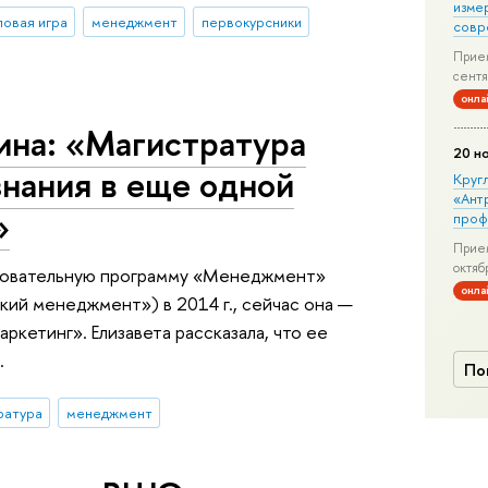
изме
ловая игра
менеджмент
первокурсники
совр
Прием
сентя
онла
ина: «Магистратура
20 н
знания в еще одной
Круг
«Ант
»
проф
Прием
октяб
азовательную программу «Менеджмент»
онла
ий менеджмент») в 2014 г., сейчас она —
кетинг». Елизавета рассказала, что ее
.
По
ратура
менеджмент