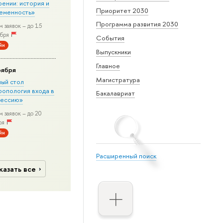
рении: история и
Приоритет 2030
еменность»
Программа развития 2030
 заявок – до 15
бря
События
йн
Выпускники
Главное
оября
Магистратура
лый стол
ропология входа в
Бакалавриат
ессию»
 заявок – до 20
ря
йн
Расширенный поиск
казать все