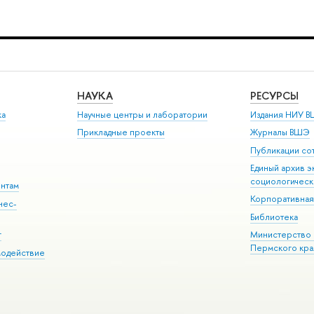
НАУКА
РЕСУРСЫ
ка
Научные центры и лаборатории
Издания НИУ В
Прикладные проекты
Журналы ВШЭ
Публикации со
Единый архив э
социологическ
ентам
Корпоративная
нес-
Библиотека
г
Министерство 
Пермского кра
модействие