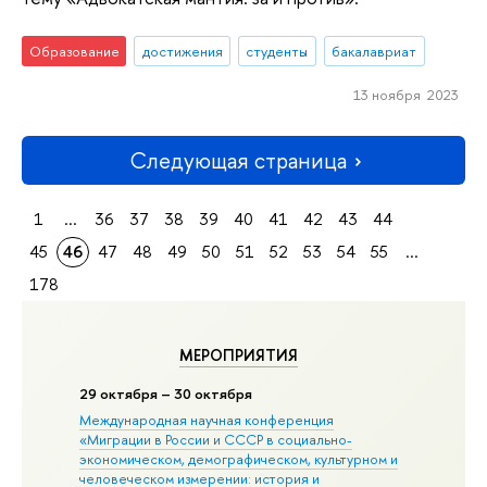
Образование
достижения
студенты
бакалавриат
13 ноября 2023
Следующая страница
1
...
36
37
38
39
40
41
42
43
44
45
46
47
48
49
50
51
52
53
54
55
...
178
МЕРОПРИЯТИЯ
29 октября – 30 октября
Международная научная конференция
«Миграции в Росcии и СССР в социально-
экономическом, демографическом, культурном и
человеческом измерении: история и