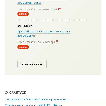
современность»
Прием заявок – до 15 сентября
онлайн
20 ноября
Круглый стол «Антропология входа в
профессию»
Прием заявок – до 20 октября
онлайн
Показать все
О КАМПУСЕ
ОБ
Сведения об образовательной организации
Дов
Обращения граждан в НИУ ВШЭ - Пермь
Ол