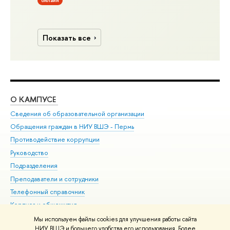
онлайн
Показать все
О КАМПУСЕ
ОБ
Сведения об образовательной организации
Дов
Обращения граждан в НИУ ВШЭ - Пермь
Ол
Противодействие коррупции
При
Руководство
При
Подразделения
Ин
Преподаватели и сотрудники
До
Телефонный справочник
Уни
Корпуса и общежития
Обр
ВШЭ для студентов с ограниченными возможностями
Мы используем файлы cookies для улучшения работы сайта
здоровья и инвалидностью
НИУ ВШЭ и большего удобства его использования. Более