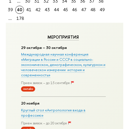
1
...
30
31
32
33
34
35
36
37
38
39
40
41
42
43
44
45
46
47
48
49
...
178
МЕРОПРИЯТИЯ
29 октября – 30 октября
Международная научная конференция
«Миграции в Росcии и СССР в социально-
экономическом, демографическом, культурном и
человеческом измерении: история и
современность»
Прием заявок – до 15 сентября
онлайн
20 ноября
Круглый стол «Антропология входа в
профессию»
Прием заявок – до 20 октября