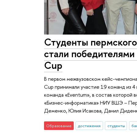
Студенты пермског
стали победителями к
Cup
В первом межвузовском кейс-чемпионате
Cup принимали участие 19 команд из 4 
команда «Eventum», в состав которой 
«Бизнес-информатика» НИУ ВШЭ – Перм
Деменко, Юлия Исакова, Данил Диден
Образование
достижения
студенты
ба