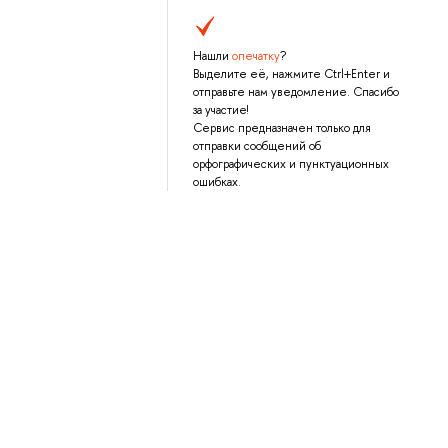
Нашли
опечатку
?
Выделите её, нажмите Ctrl+Enter и
отправьте нам уведомление. Спасибо
за участие!
Сервис предназначен только для
отправки сообщений об
орфографических и пунктуационных
ошибках.