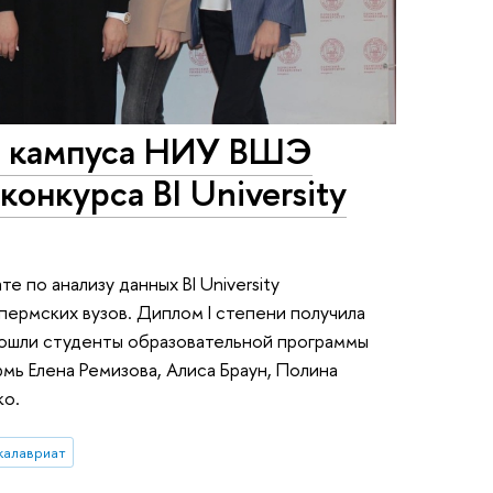
о кампуса НИУ ВШЭ
онкурса BI University
 по анализу данных BI University
пермских вузов. Диплом I степени получила
вошли студенты образовательной программы
ь Елена Ремизова, Алиса Браун, Полина
ко.
калавриат