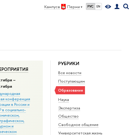
Кампус в
Перми
РУС
EN
РУБРИКИ
ЕРОПРИЯТИЯ
Все новости
ктября –
Поступающим
ктября
Образование
ународная
ная конференция
Наука
ации в Росcии и
Экспертиза
 в социально-
омическом,
Общество
графическом,
Свободное общение
урном и
веческом
Университетская жизнь