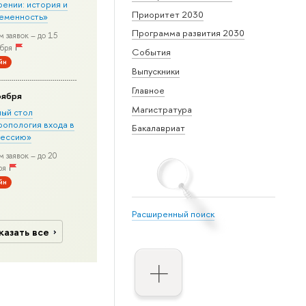
рении: история и
Приоритет 2030
еменность»
Программа развития 2030
 заявок – до 15
бря
События
йн
Выпускники
Главное
оября
Магистратура
лый стол
ропология входа в
Бакалавриат
ессию»
 заявок – до 20
ря
йн
Расширенный поиск
казать все