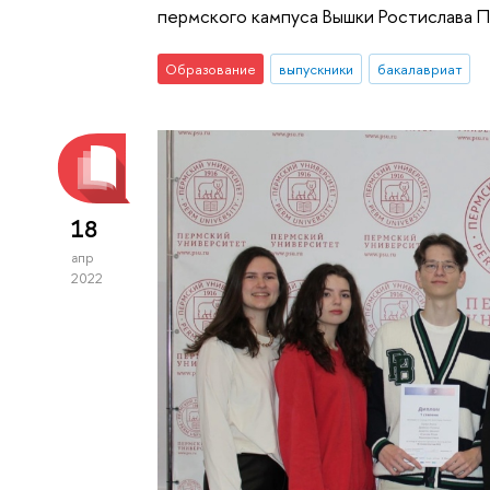
пермского кампуса Вышки Ростислава П
Образование
выпускники
бакалавриат
18
апр
2022