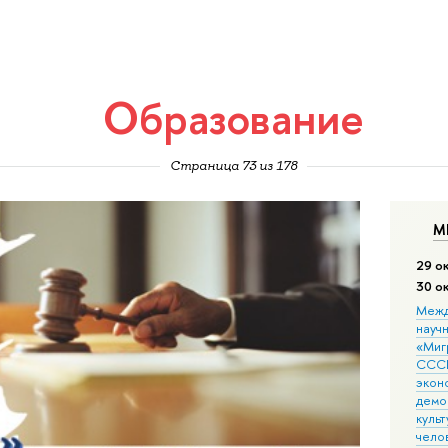
Образование
Страница 73 из 178
М
29 о
30 о
Межд
науч
«Мигр
СССР
экон
демо
культ
чело