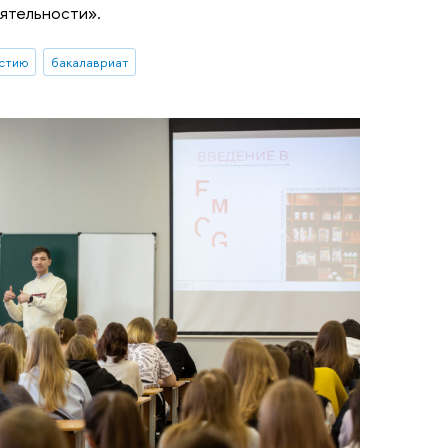
ятельности».
астию
бакалавриат