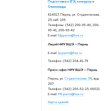
Подготовка к ЕГЭ, конкурсы и
Олимпиады
614017, Пермь, ул. Студенческая,
23, каб. 106
Телефоны: (342) 200-95-40, 200-
95-41, 200-95-42
E-mail:
fdpperm@hse.ru
Лицей НИУ ВШЭ – Пермь
E-mail:
lycperm@hse.ru
Телефон: (342) 254-41-79
Пресс-офис НИУ ВШЭ – Пермь
Пермь, ул.
Студенческая, 38
, ауд.
207
Телефон: (342) 205-52-23, 66021
E-mail:
PR-perm@hse.ru
Карта зданий