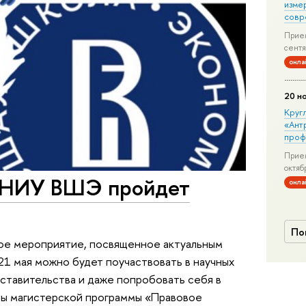
изме
совр
Прием
сентя
онла
20 н
Круг
«Ант
проф
Прием
октяб
е НИУ ВШЭ пройдет
онла
По
ое мероприятие, посвященное актуальным
21 мая можно будет поучаствовать в научных
дставительства и даже попробовать себя в
ты магистерской программы «Правовое