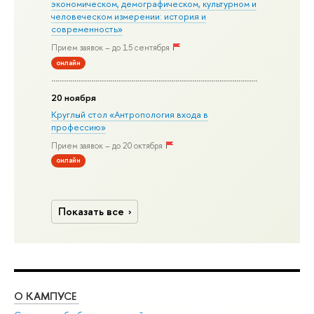
экономическом, демографическом, культурном и
человеческом измерении: история и
современность»
Прием заявок – до 15 сентября
онлайн
20 ноября
Круглый стол «Антропология входа в
профессию»
Прием заявок – до 20 октября
онлайн
Показать все
О КАМПУСЕ
ОБ