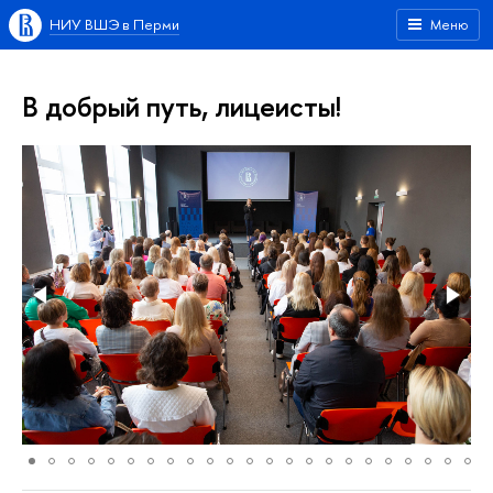
НИУ ВШЭ в Перми
Меню
В добрый путь, лицеисты!