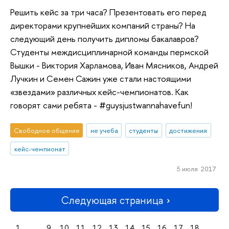
Решить кейс за три часа? Презентовать его перед
директорами крупнейших компаний страны? На
следующий день получить дипломы бакалавров?
Студенты междисциплинарной команды пермской
Вышки - Виктория Харламова, Иван Мясников, Андрей
Лучкин и Семен Сажин уже стали настоящими
«звездами» различных кейс-чемпионатов. Как
говорят сами ребята - #guysjustwannahavefun!
Свободное общение
не учеба
студенты
достижения
кейс-чемпионат
5 июля 2017
Следующая страница
1
...
9
10
11
12
13
14
15
16
17
18