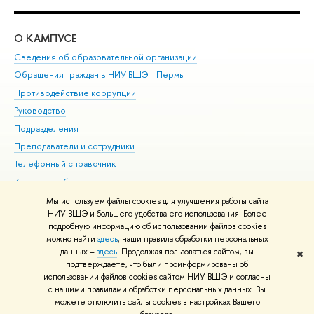
О КАМПУСЕ
ОБ
Сведения об образовательной организации
Дов
Обращения граждан в НИУ ВШЭ - Пермь
Ол
Противодействие коррупции
При
Руководство
При
Подразделения
Ин
Преподаватели и сотрудники
До
Телефонный справочник
Уни
Корпуса и общежития
Обр
ВШЭ для студентов с ограниченными возможностями
Мы используем файлы cookies для улучшения работы сайта
здоровья и инвалидностью
НИУ ВШЭ и большего удобства его использования. Более
подробную информацию об использовании файлов cookies
Единая платежная страница
можно найти
здесь
, наши правила обработки персональных
данных –
здесь
. Продолжая пользоваться сайтом, вы
✖
Редактору
подтверждаете, что были проинформированы об
© НИУ ВШЭ 1993–2026
Условия использования материалов
Адреса
использовании файлов cookies сайтом НИУ ВШЭ и согласны
с нашими правилами обработки персональных данных. Вы
и контакты
Карта сайта
можете отключить файлы cookies в настройках Вашего
Шрифты HSE Sans и HSE Slab разработаны в
Школе дизайна НИУ ВШЭ