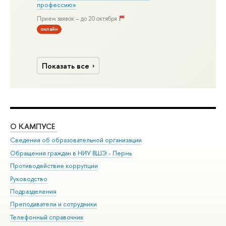
профессию»
Прием заявок – до 20 октября
онлайн
Показать все
О КАМПУСЕ
ОБ
Сведения об образовательной организации
Дов
Обращения граждан в НИУ ВШЭ - Пермь
Ол
Противодействие коррупции
При
Руководство
При
Подразделения
Ин
Преподаватели и сотрудники
До
Телефонный справочник
Уни