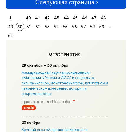
Следующая страница
1
...
40
41
42
43
44
45
46
47
48
49
50
51
52
53
54
55
56
57
58
59
...
61
МЕРОПРИЯТИЯ
29 октября – 30 октября
Международная научная конференция
«Миграции в Росcии и СССР в социально-
экономическом, демографическом, культурном и
человеческом измерении: история и
современность»
Прием заявок – до 15 сентября
онлайн
20 ноября
Круглый стол «Антропология входа в