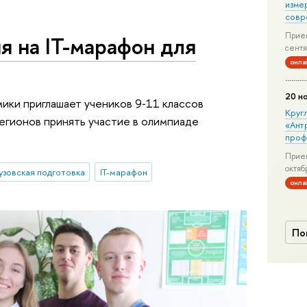
изме
совр
Прием
я на IT-марафон для
сентя
онла
20 н
ики приглашает учеников 9‑11 классов
Круг
регионов принять участие в олимпиаде
«Ант
проф
Прием
октяб
узовская подготовка
IT-марафон
онла
По