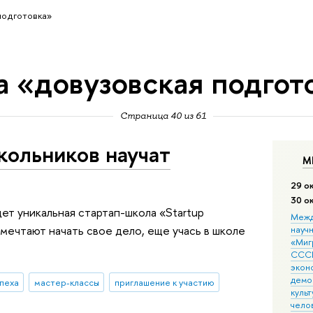
подготовка»
а «довузовская подгот
Страница 40 из 61
кольников научат
М
29 о
30 о
ет уникальная стартап-школа «Startup
Межд
 мечтают начать свое дело, еще учась в школе
науч
«Мигр
СССР
экон
демо
пеха
мастер-классы
приглашение к участию
культ
чело