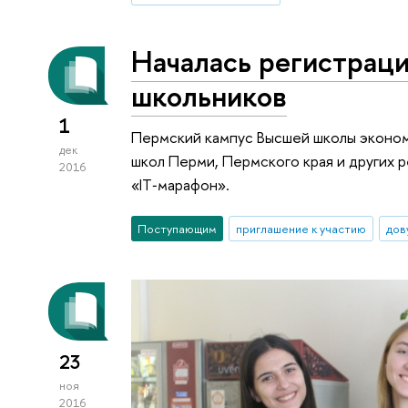
Началась регистраци
школьников
1
Пермский кампус Высшей школы эконом
дек
школ Перми, Пермского края и других 
2016
«IT‑марафон».
Поступающим
приглашение к участию
дов
23
ноя
2016