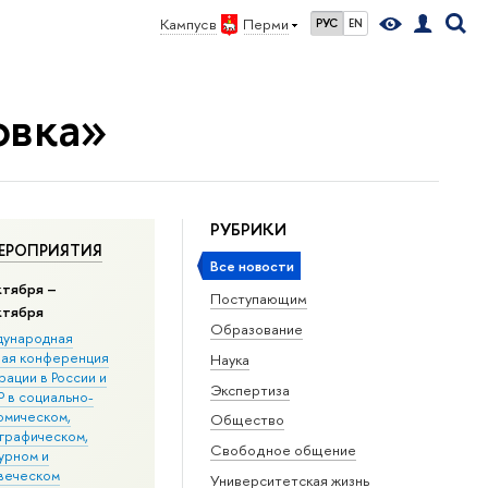
Кампус в
Перми
РУС
EN
овка»
РУБРИКИ
ЕРОПРИЯТИЯ
Все новости
ктября –
Поступающим
ктября
Образование
ународная
ная конференция
Наука
ации в Росcии и
Экспертиза
 в социально-
омическом,
Общество
графическом,
Свободное общение
урном и
веческом
Университетская жизнь