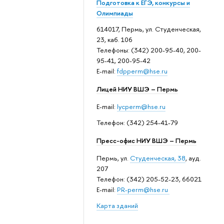
Подготовка к ЕГЭ, конкурсы и
Олимпиады
614017, Пермь, ул. Студенческая,
23, каб. 106
Телефоны: (342) 200-95-40, 200-
95-41, 200-95-42
E-mail:
fdpperm@hse.ru
Лицей НИУ ВШЭ – Пермь
E-mail:
lycperm@hse.ru
Телефон: (342) 254-41-79
Пресс-офис НИУ ВШЭ – Пермь
Пермь, ул.
Студенческая, 38
, ауд.
207
Телефон: (342) 205-52-23, 66021
E-mail:
PR-perm@hse.ru
Карта зданий