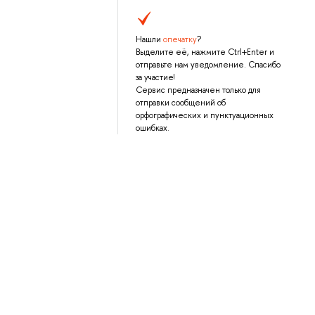
Нашли
опечатку
?
Выделите её, нажмите Ctrl+Enter и
отправьте нам уведомление. Спасибо
за участие!
Сервис предназначен только для
отправки сообщений об
орфографических и пунктуационных
ошибках.