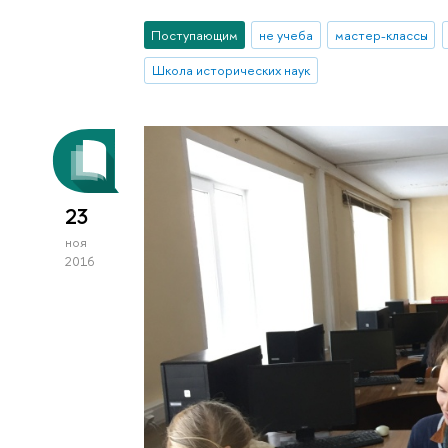
Поступающим
не учеба
мастер-классы
Школа исторических наук
23
ноя
2016