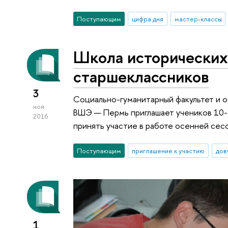
Поступающим
цифра дня
мастер-классы
Школа исторических
старшеклассников
3
Социально-гуманитарный факультет и 
ноя
ВШЭ — Пермь приглашает учеников 10-
2016
принять участие в работе осенней сес
Поступающим
приглашение к участию
дов
1