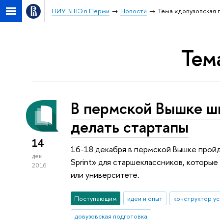
НИУ ВШЭ в Перми
Новости
Тема «довузовская 
Тем
В пермской Вышке ш
делать стартапы
14
16-18 декабря в пермской Вышке пройд
дек
Sprint» для старшеклассников, которые
2016
или университете.
Поступающим
идеи и опыт
конструктор ус
довузовская подготовка