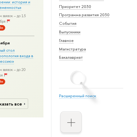
рении: история и
Приоритет 2030
еменность»
Программа развития 2030
 заявок – до 15
бря
События
йн
Выпускники
Главное
оября
Магистратура
лый стол
ропология входа в
Бакалавриат
ессию»
 заявок – до 20
ря
йн
Расширенный поиск
казать все