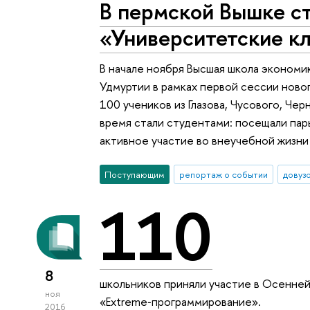
В пермской Вышке с
«Университетские к
В начале ноября Высшая школа экономик
Удмуртии в рамках первой сессии ново
100 учеников из Глазова, Чусового, Чер
время стали студентами: посещали пар
активное участие во внеучебной жизни
Поступающим
репортаж о событии
довуз
110
8
школьников приняли участие в Осенне
ноя
«Extreme‑программирование».
2016