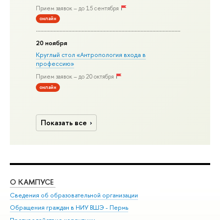
Прием заявок – до 15 сентября
онлайн
20 ноября
Круглый стол «Антропология входа в
профессию»
Прием заявок – до 20 октября
онлайн
Показать все
О КАМПУСЕ
ОБ
Сведения об образовательной организации
Дов
Обращения граждан в НИУ ВШЭ - Пермь
Ол