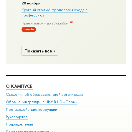
20 ноября
Круглый стол «Антропология входа в
профессию»
Прием заявок – до 20 октября
онлайн
Показать все
О КАМПУСЕ
ОБ
Сведения об образовательной организации
Дов
Обращения граждан в НИУ ВШЭ - Пермь
Ол
Противодействие коррупции
При
Руководство
При
Подразделения
Ин
Преподаватели и сотрудники
До